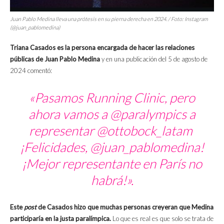
Juan Pablo Medina lleva una prótesis en su pierna derecha en 2024. / Foto: Instagram
(@juan_pablomedina)
Triana Casados es la persona encargada de hacer las relaciones
públicas de Juan Pablo Medina
y en una publicación del 5 de agosto de
2024 comentó:
«Pasamos Running Clinic, pero
ahora vamos a @paralympics a
representar @ottobock_latam
¡Felicidades, @juan_pablomedina!
¡Mejor representante en París no
habrá!».
Este
post
de Casados hizo que muchas personas creyeran que Medina
participaría en la justa paralímpica.
Lo que es real es que solo se trata de