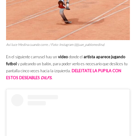
Así luce Medina cuando corre. / Foto: Instagram (@juan_pablomedina)
En el siguiente carrusel hay un
video
donde el
artista aparece jugando
futbol
y pateando un balón, para poder verlo es necesario que deslices tu
pantalla cinco veces hacia la izquierda.
DELEITATE LA PUPILA CON
ESTOS DESEABLES
DILFS
.