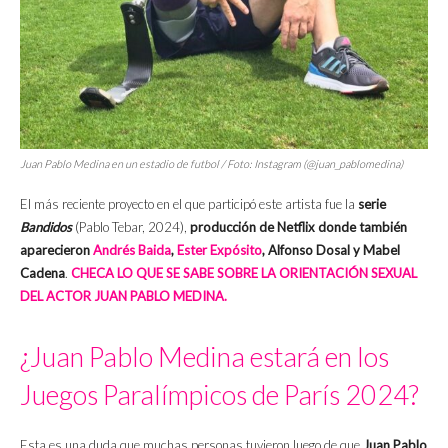
Juan Pablo Medina en un estadio de futbol / Foto: Instagram (@juan_pablomedina)
El más reciente proyecto en el que participó este artista fue la
serie
Bandidos
(Pablo Tebar, 2024),
producción de Netflix donde también
aparecieron
Andrés Baida
,
Ester Expósito
, Alfonso Dosal y Mabel
Cadena
.
CHECA LO QUE SE SABE SOBRE LA ORIENTACIÓN SEXUAL
DEL ACTOR JUAN PABLO MEDINA.
¿Juan Pablo Medina estará en los
Juegos Paralímpicos de París 2024?
Esta es una duda que muchas personas tuvieron luego de que
Juan Pablo