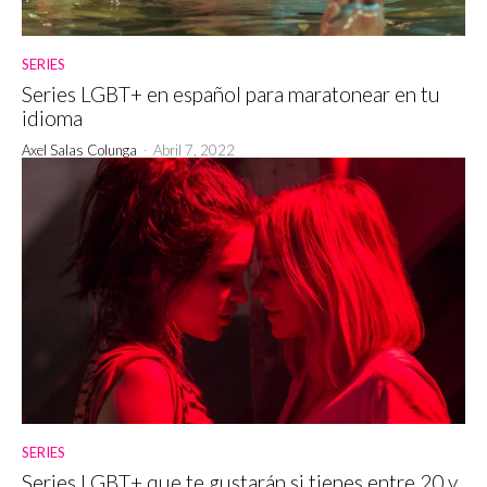
SERIES
Series LGBT+ en español para maratonear en tu
idioma
Axel Salas Colunga
-
Abril 7, 2022
SERIES
Series LGBT+ que te gustarán si tienes entre 20 y