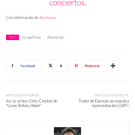
conciertos.
Con información de
Bandamax
TAGS
Grupo Firme
Jhonny Caz
Facebook
X
Pinterest
ARTÍCULO ANTERIOR
ARTÍCULO SIGUIENTE
Así se ve hoy Chris Crocker de
Trailer de Eternals no muestra
“Leave Britney Alone”
representación LGBT+