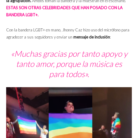
la agrupación.
Ambos toman la bandera y la muestran en el escenario.
ESTAS SON OTRAS CELEBRIDADES QUE HAN POSADO CON LA
BANDERA LGBT+.
Con la bandera LGBT+ en mano, Jhonny Caz hizo uso del micrófono para
agradecer a sus seguidores y enviar un
mensaje de inclusión
:
«Muchas gracias por tanto apoyo y
tanto amor, porque la música es
para todos».