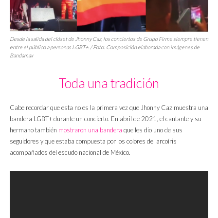
Desde la salida del clóset de Jhonny Caz, los conciertos de Grupo Firme siempre tienen
entre el público a personas LGBT+. / Foto: Composición elaborada con imágenes de
Bandamax
Toda una tradición
Cabe recordar que esta no es la primera vez que Jhonny Caz muestra una
bandera LGBT+ durante un concierto. En abril de 2021, el cantante y su
hermano también
mostraron una bandera
que les dio uno de sus
seguidores y que estaba compuesta por los colores del arcoíris
acompañados del escudo nacional de México.