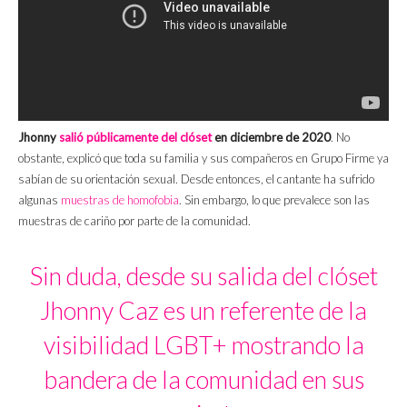
Jhonny
salió públicamente del clóset
en diciembre de 2020
. No
obstante, explicó que toda su familia y sus compañeros en Grupo Firme ya
sabían de su orientación sexual. Desde entonces, el cantante ha sufrido
algunas
muestras de homofobia
. Sin embargo, lo que prevalece son las
muestras de cariño por parte de la comunidad.
Sin duda, desde su salida del clóset
Jhonny Caz es un referente de la
visibilidad LGBT+ mostrando la
bandera de la comunidad en sus