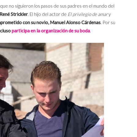
 que no siguieron los pasos de sus padres en el mundo del
 René Strickler
. El hijo del actor de
El privilegio de amar
y
mprometido con su novio, Manuel Alonso Cárdenas
. Por su
ncluso
participa en la organización de su boda
.