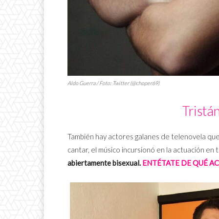
Aldo Guerra / Foto: Twitter (@choper69)
Tristán
También hay actores galanes de telenovela que t
cantar, el músico incursionó en la actuación e
abiertamente bisexual.
ENTÉTATE DE QUÉ A