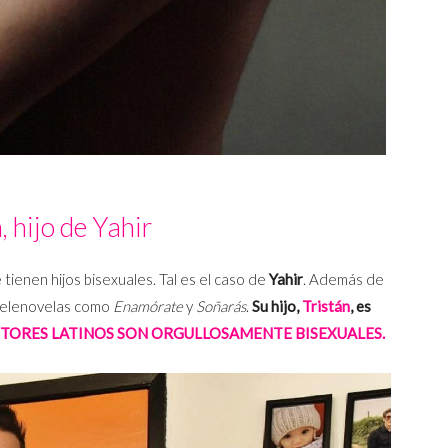
, hijo de Yahir
ienen hijos bisexuales. Tal es el caso de
Yahir
. Además de
n telenovelas como
Enamórate
y
Soñarás
.
Su hijo,
Tristán
, es
CTORES LATINOS SON ORGULLOSAMENTE BISEXUALES.