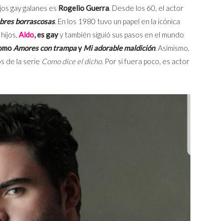
jos gay galanes es
Rogelio Guerra
. Desde los 60, el actor
res borrascosas
. En los 1980 tuvo un papel en la icónica
 hijos,
Aldo
, es gay
y también siguió sus pasos en el mundo
como
Amores con trampa
y
Mi adorable maldición
. Asimismo,
s de la serie
Como dice el dicho.
Por si fuera poco, es actor