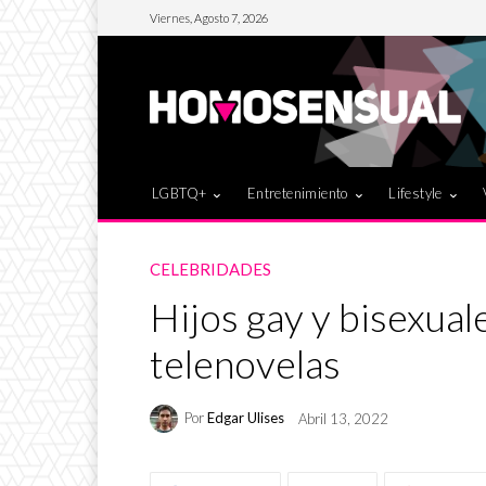
Viernes, Agosto 7, 2026
LGBTQ+
Entretenimiento
Lifestyle
CELEBRIDADES
Hijos gay y bisexual
telenovelas
Por
Edgar Ulises
Abril 13, 2022