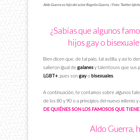
Aldo Guerra es hijo del actor Rogelio Guerra. / Foto: Twitter (@c
¿Sabías que algunos famos
hijos gay o bisexuale
Bien dicen que, de tal palo, tal astilla, y así lo
salieron igual de
galanes
y talentosos que sus 
LGBT+
, pues son
gay
o
bisexuales
.
A continuación, te contamos sobre algunos tale
de los 80 y 90 o a principios del nuevo milenio y
DE QUIÉNES SON LOS FAMOSOS QUE TIENEN
Aldo Guerra, h