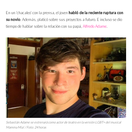
En un ‘chacaleo’ con la prensa, el joven
habló de la reciente ruptura con
su novio
. Además, platicó sobre sus proyectos a futuro. E incluso se dio
tiempo de hablar sobre la relación con su papá,
Alfredo Adame
.
Sebastián Adame se estrenará como actor de teatro en la versión LGBT+ del musical
Mamma Mia!
/ Foto:
24 horas