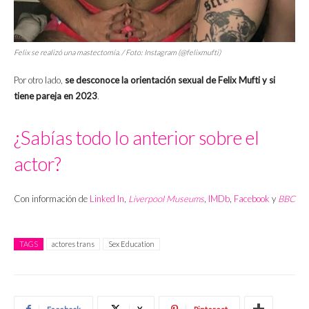
Felix se realizó una mastectomía. / Foto: Instagram (@felixmufti)
Por otro lado,
se desconoce la orientación sexual de Felix Mufti y si
tiene pareja en 2023
.
¿Sabías todo lo anterior sobre el
actor?
Con información de
Linked In
,
Liverpool Museums
,
IMDb
,
Facebook
y
BBC
TAGS
actores trans
Sex Education