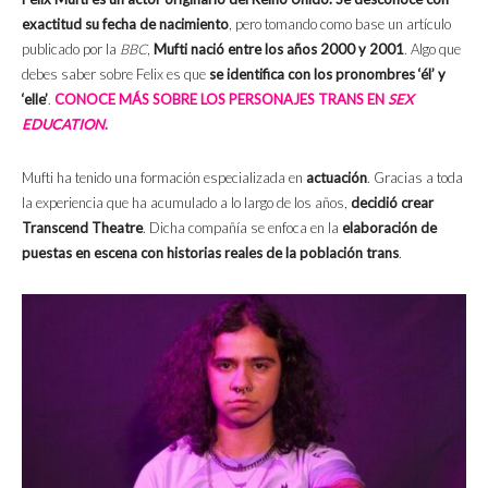
exactitud su fecha de nacimiento
, pero tomando como base un artículo
publicado por la
BBC
,
Mufti nació entre los años 2000 y 2001
.
Algo que
debes saber sobre Felix es que
se identifica con los pronombres ‘él’ y
‘elle’
.
CONOCE MÁS SOBRE LOS PERSONAJES TRANS EN
SEX
EDUCATION
.
Mufti ha tenido una formación especializada en
actuación
. Gracias a toda
la experiencia que ha acumulado a lo largo de los años,
decidió crear
Transcend Theatre
. Dicha compañía se enfoca en la
elaboración de
puestas en escena con historias reales de la población trans
.