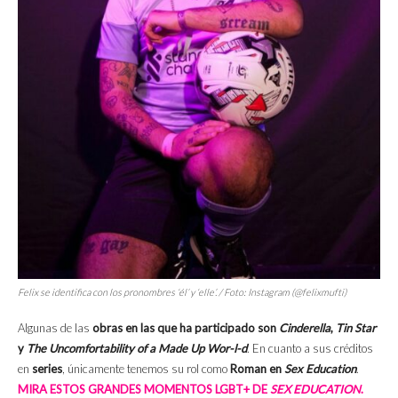
Felix se identifica con los pronombres ‘él’ y ‘elle’. / Foto: Instagram (@felixmufti)
Algunas de las
obras en las que ha participado son
Cinderella
,
Tin Star
y
The Uncomfortability of a Made Up Wor-l-d
. En cuanto a sus créditos
en
series
, únicamente tenemos su rol como
Roman en
Sex Education
.
MIRA ESTOS GRANDES MOMENTOS LGBT+ DE
SEX EDUCATION
.