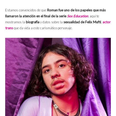
Estamos convencidos de que
Roman fue uno de los papeles que más
llamaron la atención en el final de la serie
Sex Education
, aquí te
mostramos la
biografía
y datos sobre la
sexualidad de Felix Mufti
,
actor
trans
que da vida a este carismático personaje.