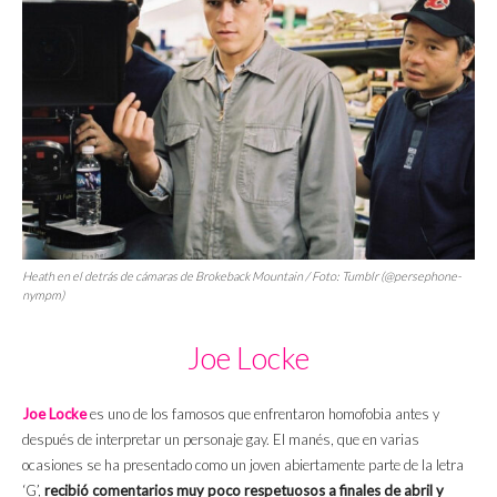
Heath en el detrás de cámaras de
Brokeback Mountain
/ Foto: Tumblr (@persephone-
nympm)
Joe Locke
Joe Locke
es uno de los famosos que enfrentaron homofobia antes y
después de interpretar un personaje gay. El manés, que en varias
ocasiones se ha presentado como un joven abiertamente parte de la letra
‘G’,
recibió comentarios muy poco respetuosos a finales de abril y