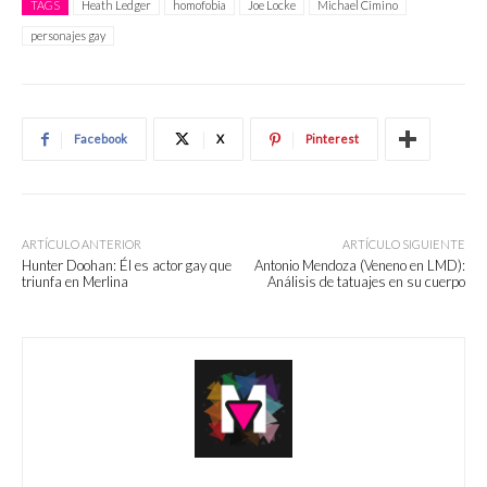
TAGS
Heath Ledger
homofobia
Joe Locke
Michael Cimino
personajes gay
Facebook
X
Pinterest
ARTÍCULO ANTERIOR
ARTÍCULO SIGUIENTE
Hunter Doohan: Él es actor gay que
Antonio Mendoza (Veneno en LMD):
triunfa en Merlina
Análisis de tatuajes en su cuerpo