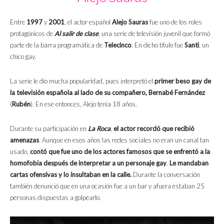
Entre
1997
y
2001
, el actor español
Alejo Sauras
fue uno de los roles
protagónicos de
Al salir de clase
, una serie de televisión juvenil que formó
parte de la barra programática de
Telecinco
. En dicho título fue
Santi
, un
chico gay.
La serie le dio mucha popularidad, pues interpretó el
primer beso gay de
la televisión española al lado de su compañero,
Bernabé Fernández
(
Rubén
). En ese entonces, Alejo tenía 18 años.
Durante su participación en
La Roca
,
el actor recordó que recibió
amenazas
. Aunque en esos años las redes sociales no eran un canal tan
usado,
contó que fue uno de los actores famosos que se enfrentó a la
homofobia después de interpretar a un personaje gay
.
Le mandaban
cartas ofensivas y lo insultaban en la calle.
Durante la conversación
también denunció que en una ocasión fue a un bar y afuera estaban 25
personas dispuestas a golpearlo.