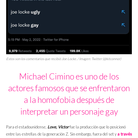
Estos son los comentarios que recibió Joe Locke. / Imagen: Twitter (@kitconnor)
Michael Cimino es uno de los
actores famosos que se enfrentaron
a la homofobia después de
interpretar un personaje gay
Para el estadounidense,
Love, Victor
fue la producción que lo posicionó
entre las estrellas de la generación Z. Sin embargo, fuera del set y
a través