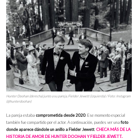
Hunter Doohan (derecha) junto a su pareja, Fielder Jewett (izquierda) / Foto: Instagram
(@hunterdoohan)
La pareja estaba
comprometida desde 2020
. Ese momento especial
también fue compartido por el actor. A continuación, puedes ver una
foto
donde aparece dándole un anillo a Fielder Jewett
.
CHECA MÁS DE LA
HISTORIA DE AMOR DE HUNTER DOOHAN Y FIELDER JEWETT.