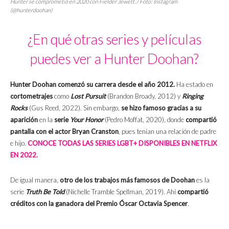
Hunter se comprometió en 2020 con Fielder Jewett. / Foto: Instagram
(@hunterdoohan)
¿En qué otras series y películas
puedes ver a Hunter Doohan?
Hunter Doohan comenzó su carrera desde el año 2012.
Ha estado en
cortometrajes
como
Lost Pursuit
(Brandon Broady, 2012) y
Ringing
Rocks
(Gus Reed, 2022). Sin embargo,
se hizo famoso gracias a su
aparición
en la
serie
Your Honor
(Pedro Moffat, 2020), donde
compartió
pantalla con el actor Bryan Cranston
, pues tenían una relación de padre
e hijo.
CONOCE TODAS LAS SERIES LGBT+ DISPONIBLES EN NETFLIX
EN 2022.
De igual manera,
otro de los trabajos más famosos de Doohan
es la
serie
Truth Be Told
(Nichelle Tramble Spellman, 2019). Ahí
compartió
créditos con la ganadora del Premio Óscar Octavia Spencer
.