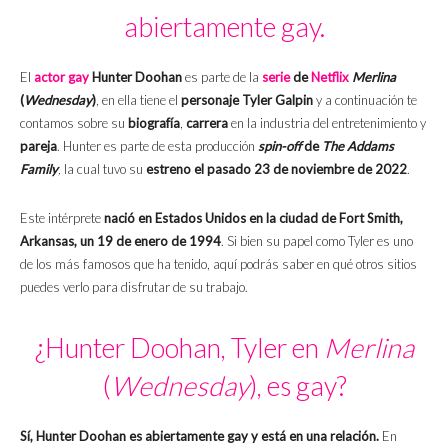
abiertamente gay.
El
actor gay
Hunter Doohan
es parte de la
serie
de
Netflix
Merlina
(
Wednesday
)
, en ella tiene el
personaje Tyler
Galpin
y a continuación te
contamos sobre su
biografía
,
carrera
en la industria del entretenimiento y
pareja
. Hunter es parte de esta producción
spin-off
de
The Addams
Family
,
la cual tuvo su
estreno el pasado 23 de noviembre de 2022
.
Este intérprete
nació en Estados Unidos en la ciudad de Fort Smith,
Arkansas, un 19 de enero de 1994
. Si bien su papel como Tyler es uno
de los más famosos que ha tenido, aquí podrás saber en qué otros sitios
puedes verlo para disfrutar de su trabajo.
¿Hunter Doohan, Tyler en
Merlina
(
Wednesday
), es gay?
Sí, Hunter Doohan es abiertamente gay y está en una relación.
En