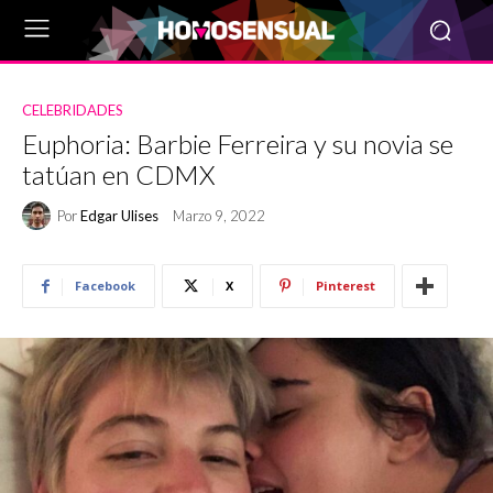
CELEBRIDADES
Euphoria: Barbie Ferreira y su novia se
tatúan en CDMX
Por
Edgar Ulises
Marzo 9, 2022
Facebook
X
Pinterest