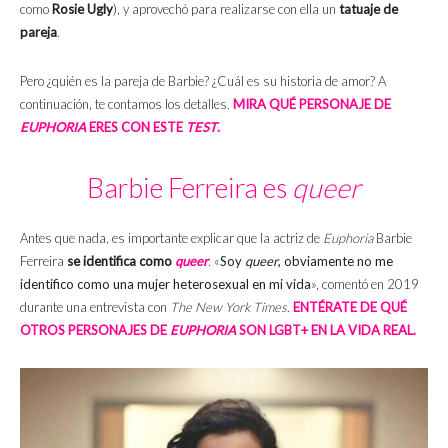
como
Rosie Ugly
), y aprovechó para realizarse con ella un
tatuaje de
pareja
.
Pero ¿quién es la pareja de Barbie? ¿Cuál es su historia de amor? A
continuación, te contamos los detalles.
MIRA QUÉ PERSONAJE DE
EUPHORIA
ERES CON ESTE
TEST
.
Barbie Ferreira es
queer
Antes que nada, es importante explicar que la actriz de
Euphoria
Barbie
Ferreira
se identifica como
queer
. «
Soy
queer
, obviamente no me
identifico como una mujer heterosexual en mi vida
», comentó en 2019
durante una entrevista con
The New York Times
.
ENTÉRATE DE QUÉ
OTROS PERSONAJES DE
EUPHORIA
SON LGBT+ EN LA VIDA REAL.