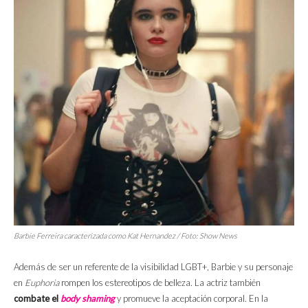
Barbie Ferreira caracterizada como Kat Hernandez / Foto:
Show News
Además de ser un referente de la visibilidad LGBT+, Barbie y su personaje
en
Euphoria
rompen los estereotipos de belleza. La actriz también
combate el
body shaming
y promueve la aceptación corporal. En la