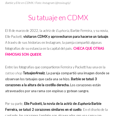
Barbie y Elle en CDMX / Foto: Instagram (@rosieugly)
Su tatuaje en CDMX
El 8 de marzo de 2022, la actriz de
Euphoria
, Barbie Ferreira, y su novia,
Elle Puckett,
visitaron CDMX y aprovecharon para hacerse un tatuaje
.
A través de sus historias en Instagram, la pareja compartió algunas
fotografías de su estancia en la capital del país.
CHECA QUE OTRAS
FAMOSAS SON
QUEER.
Entre las fotografías que compartieron Ferreira y Puckett hay una en la
tattoo shop
T
atuajes4realz
. La pareja compartió una imagen donde se
observan los tatuajes que cada una se hizo.
Barbie se tatuó 3
corazones a la altura de la costilla derecha.
Los corazones están
atravesados por una rama con espinas y gotean sangre.
Por su parte,
Elle Puckett, la novia de la actriz de
Euphoria
Barbie
Ferreira, se tatuó 2 corazones similares en el cuello
. En el diseño de la
cantante, los corazones también son atravesados por una rama con