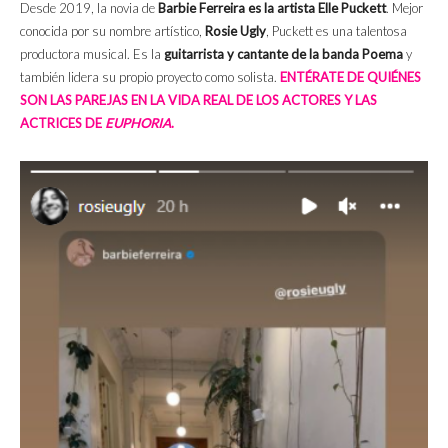
Desde 2019, la novia de
Barbie Ferreira es la artista Elle Puckett
. Mejor
conocida por su nombre artístico,
Rosie Ugly
, Puckett es una talentosa
productora musical. Es la
guitarrista y cantante de la banda Poema
y
también lidera su propio proyecto como solista.
ENTÉRATE DE QUIÉNES
SON LAS PAREJAS EN LA VIDA REAL DE LOS ACTORES Y LAS
ACTRICES DE
EUPHORIA
.