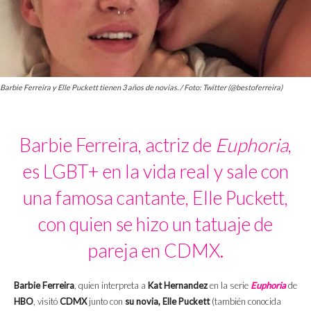
Barbie Ferreira y Elle Puckett tienen 3 años de novias. / Foto: Twitter (@bestoferreira)
Barbie Ferreira, actriz de
Euphoria
,
es LGBT+ en la vida real y sale con
una famosa cantante, Elle Puckett,
con quien se hizo un tatuaje de
pareja en CDMX.
Barbie Ferreira
, quien interpreta a
Kat Hernandez
en la serie
Euphoria
de
HBO
, visitó
CDMX
junto con
su novia, Elle Puckett
(también conocida