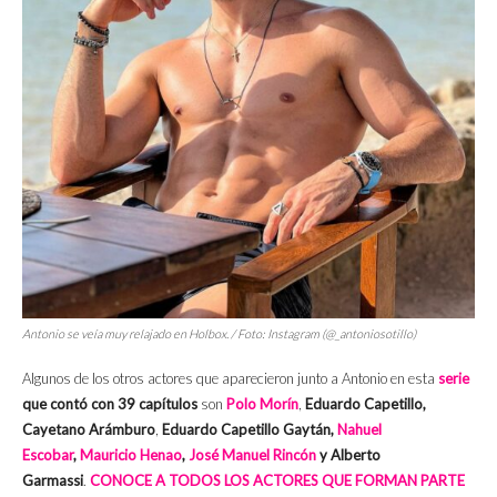
Antonio se veía muy relajado en Holbox. / Foto: Instagram (@_antoniosotillo)
Algunos de los otros actores que aparecieron junto a Antonio en esta
serie
que contó con 39 capítulos
son
Polo Morín
,
Eduardo Capetillo,
Cayetano Arámburo
,
Eduardo Capetillo Gaytán,
Nahuel
Escobar
,
Mauricio Henao
,
José Manuel Rincón
y Alberto
Garmassi
.
CONOCE A TODOS LOS ACTORES QUE FORMAN PARTE