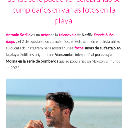
cumpleaños en varias fotos en la
playa.
Antonio Sotillo
es un
actor
de la
telenovela
de
Netflix
Donde hubo
fuego
y el 2 de agosto es su cumpleaños, en esta ocasión el artista utilizó
su cuenta de Instagram para mostrar unas
fotos
suyas de su festejo en
la playa
. Sotillo es originario de
Venezuela
e interpretó al
personaje
Molina en la serie de bomberos
que se popularizó en México y el mundo
en 2022.