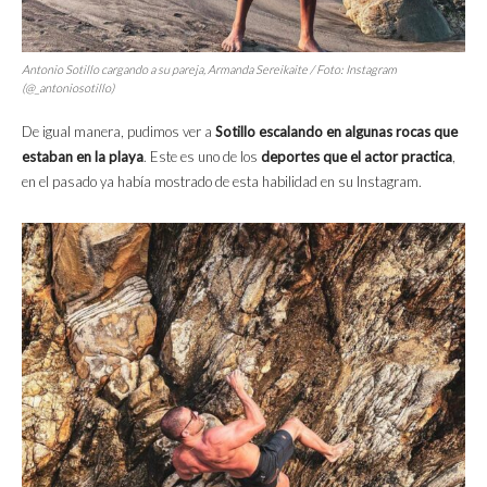
Antonio Sotillo cargando a su pareja, Armanda Sereikaite / Foto: Instagram
(@_antoniosotillo)
De igual manera, pudimos ver a
Sotillo escalando en algunas rocas que
estaban en la playa
. Este es uno de los
deportes que el actor practica
,
en el pasado ya había mostrado de esta habilidad en su Instagram.