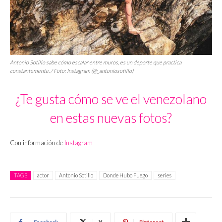
Antonio Sotillo sabe cómo escalar entre muros, es un deporte que practica
constantemente. / Foto: Instagram (@_antoniosotillo)
¿Te gusta cómo se ve el venezolano
en estas nuevas fotos?
Con información de
Instagram
TAGS
actor
Antonio Sotillo
Donde Hubo Fuego
series