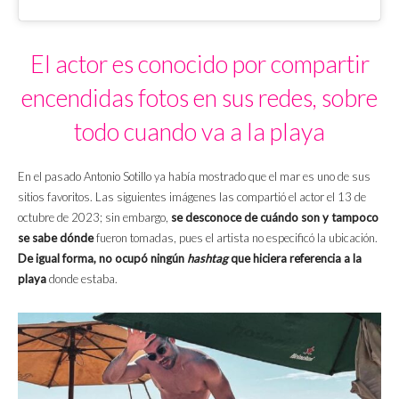
El actor es conocido por compartir
encendidas fotos en sus redes, sobre
todo cuando va a la playa
En el pasado Antonio Sotillo ya había mostrado que el mar es uno de sus
sitios favoritos. Las siguientes imágenes las compartió el actor el 13 de
octubre de 2023; sin embargo,
se desconoce de cuándo son y tampoco
se sabe dónde
fueron tomadas, pues el artista no especificó la ubicación.
De igual forma, no ocupó ningún
hashtag
que hiciera referencia a la
playa
donde estaba.