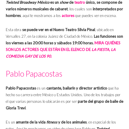
Twisted Broadway México
es un
show
de
teatro
único, se compone de
varios números musicales de cabaret
, los cuales son
interpretados por
hombres
, aquí te mostramos a los
actores
que puedes ver en escena.
Esta obra
se puede ver en el Nuevo Teatro Silvia Pinal
, ubicado en
Versalles 27, en la colonia Juárez de Ciudad de México.
Las funciones son
los viernes a las 20:00 horas y sábados 19:00 horas.
MIRA QUIÉNES
SON LOS ACTORES QUE ESTÁN EN EL ELENCO DE
LA FIESTA, LA
COMEDIA GAY DE LOS 90
.
Pablo Papacostas
Pablo Papacostas
es un
cantante, bailarín y director artístico
que ha
hecho su carrera entre México y Estados Unidos. Uno de los trabajos por
el que varias personas lo ubicarán es por ser
parte del grupo de baile de
Gloria Trevi
.
Es un
amante de la vida
fitness
y de los animales
, en especial de los
gatos. Aquí te mostramos un video de cómo luce Pablo en
Twisted