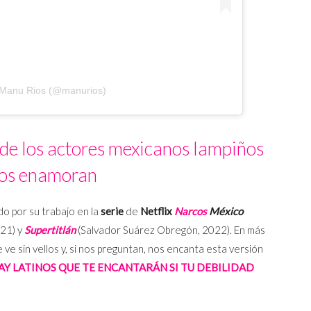
 Manu Rios (@manurios)
de los actores mexicanos lampiños
os enamoran
o por su trabajo en la
serie
de
Netflix
Narcos
México
021) y
Supertitlán
(Salvador Suárez Obregón, 2022). En más
e sin vellos y, si nos preguntan, nos encanta esta versión
Y LATINOS QUE TE ENCANTARÁN SI TU DEBILIDAD