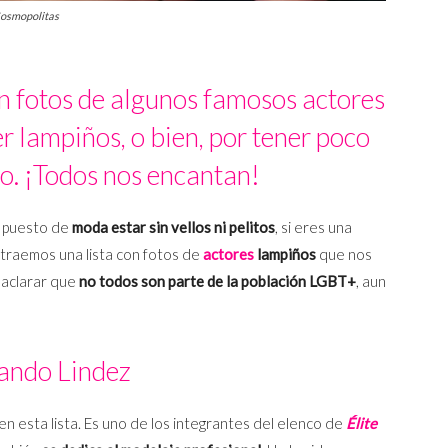
 Cosmopolitas
n fotos de algunos famosos actores
r lampiños, o bien, por tener poco
po. ¡Todos nos encantan!
 puesto de
moda estar sin vellos ni pelitos
, si eres una
í traemos una lista con fotos de
actores
lampiños
que nos
 aclarar que
no todos son parte de la población LGBT+
, aun
ando Lindez
en esta lista. Es uno de los integrantes del elenco de
Élite