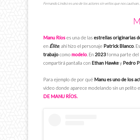
Fernando Lindez es uno de los actores sin vellos que nos cautivan.
M
Manu Ríos
es una de las
estrellas originarias 
en
Élite
, ahí hizo el personaje
Patrick Blanco
. E
trabajo
como
modelo
. En
2023
forma parte del
compartirá pantalla con
Ethan Hawke
y
Pedro P
Para ejemplo de por qué
Manu es uno de los ac
video donde aparece modelando sin un pelito e
DE MANU RÍOS.