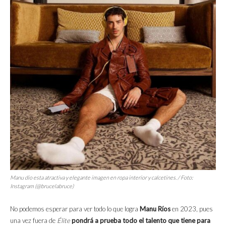
Manu dio esta atractiva y elegante imagen en ropa interior y calcetines. / Foto:
Instagram (@brucelabruce)
No podemos esperar para ver todo lo que logra
Manu Ríos
en 2023, pues
una vez fuera de
Élite
pondrá a prueba todo el talento que tiene para