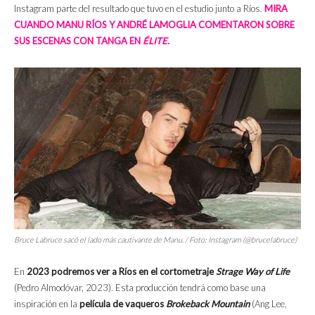
Instagram parte del resultado que tuvo en el estudio junto a Ríos.
MIRA
CUANDO MANU RÍOS Y ANDRÉ LAMOGLIA COMENTARON SOBRE
SUS ESCENAS CON TANGA EN
ÉLITE.
Bruce Labruce sacó el lado más cautivante de Manu. / Foto: Instagram (@brucelabruce)
En
2023 podremos ver a Ríos en el cortometraje
Strage Way of Life
(Pedro Almodóvar, 2023). Esta producción tendrá como base una
inspiración en la
película de vaqueros
Brokeback Mountain
(Ang Lee,