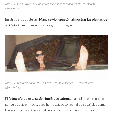
Manu Ríos se dejó la ropa y los lentes oscuros en la bañera. / Foto: Instagram
(@manurios)
En otra de las capturas,
Manu se vio juguetón al mostrar las plantas de
sus pies
. Como ejemplo está la siguiente imagen.
Manu Ríos apareció sonriente en algunas de las imágenes. / Foto: Instagram
(@manurios)
El
fotógrafo de esta sesión fue Bruce Labruce
, canadiense reconocido
por su trabajo en moda, pues ha trabajado con estrellas españolas como
Rossy de Palma y Alaska. Labruce subió en su cuenta personal de