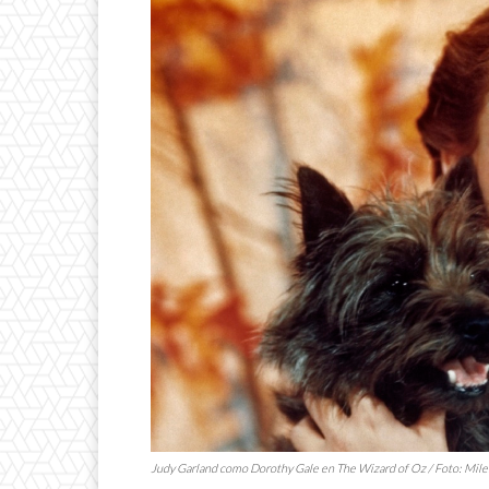
Judy Garland como Dorothy Gale en
The Wizard of Oz
/ Foto:
Mile