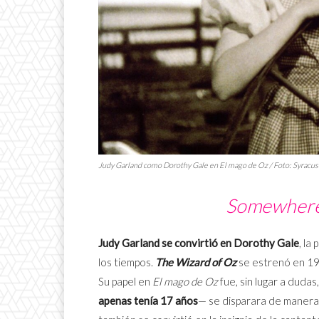
Judy Garland como Dorothy Gale en
El mago de Oz
/ Foto: Syracu
Somewhere 
Judy Garland se convirtió en Dorothy Gale
, la
los tiempos.
The Wizard of Oz
se estrenó en 1
Su papel en
El mago de Oz
fue, sin lugar a dudas
apenas tenía 17 años
— se disparara de manera 