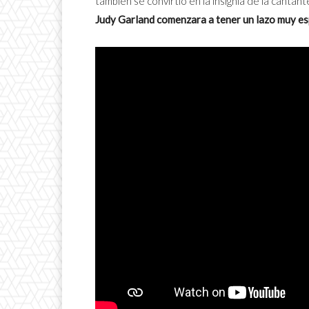
también se convirtió en la insignia de la cantante
Judy Garland comenzara a tener un lazo muy e