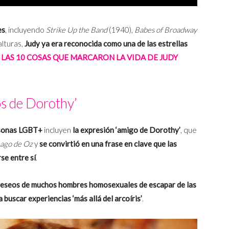
es
, incluyendo
Strike Up the Band
(1940),
Babes of Broadway
alturas,
Judy ya era reconocida como una de las estrellas
 LAS 10 COSAS QUE MARCARON LA VIDA DE JUDY
s de Dorothy’
rsonas LGBT+
incluyen
la expresión ‘amigo de Dorothy’
, que
mago de Oz
y
se convirtió en una frase en clave que las
se entre sí
.
 deseos de muchos hombres homosexuales de escapar de las
 buscar experiencias ‘más allá del arcoíris’
.