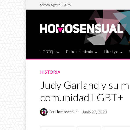
Sábado, Agosto 8, 2026
LGBTQ+
Entretenimiento
Lifestyle
HISTORIA
Judy Garland y su m
comunidad LGBT+
Por
Homosensual
Junio 27, 2023