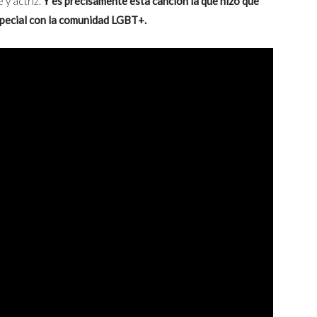
 y actriz.
Y es precisamente esta canción la que hizo que
special con la comunidad LGBT+.