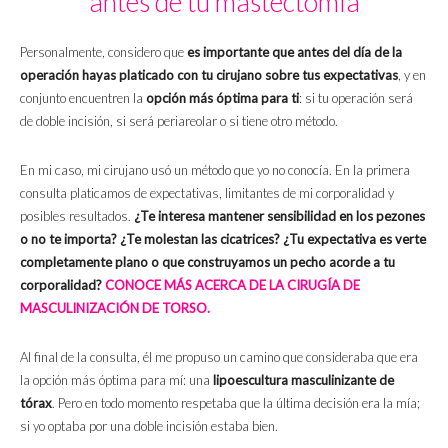
antes de tu mastectomía
Personalmente, considero que
es importante que antes del día de la
operación hayas platicado con tu cirujano sobre tus expectativas
, y en
conjunto encuentren la
opción más óptima para ti
: si tu operación será
de doble incisión, si será periareolar o si tiene otro método.
En mi caso, mi cirujano usó un método que yo no conocía. En la primera
consulta platicamos de expectativas, limitantes de mi corporalidad y
posibles resultados.
¿Te interesa mantener sensibilidad en los pezones
o no te importa? ¿Te molestan las cicatrices? ¿Tu expectativa es verte
completamente plano o que construyamos un pecho acorde a tu
corporalidad?
CONOCE MÁS ACERCA DE LA CIRUGÍA DE
MASCULINIZACIÓN DE TORSO.
Al final de la consulta, él me propuso un camino que consideraba que era
la opción más óptima para mí: una
lipoescultura masculinizante de
tórax
. Pero en todo momento respetaba que la última decisión era la mía;
si yo optaba por una doble incisión estaba bien.