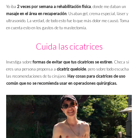
Yo iba
2 veces por semana a rehabilitación física
, donde me daban un
masaje en el área en recuperación
. Usaban gel, crema especial, láser y
ultrasonido. La verdad, de todo esto fue lo que más dolor me causó. Toma
en cuenta esto en los gastos de tu mastectomía.
Cuida las cicatrices
Investiga sobre
formas de evitar que tus cicatrices se estiren
. Checa si
eres una persona propensa a
cicatriz queloide
, pero sobre todo escucha
las recomendaciones de tu cirujano.
Hay cosas para cicatrices de uso
común que no se recomienda usar en operaciones quirúrgicas.