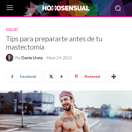
SALUD
Tips para prepararte antes de tu
mastectomía
Por
Dante Ureta
Mayo 24, 2022
Facebook
X
Pinterest