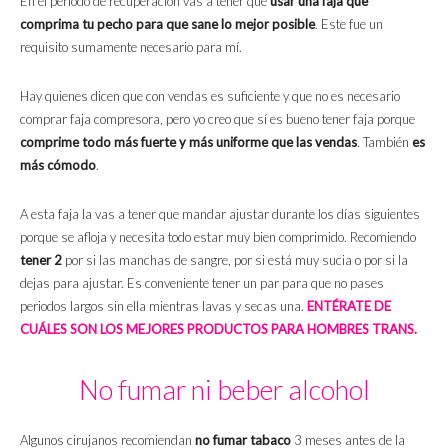
En el periodo de recuperación vas a tener que
usar una faja que
comprima tu pecho para que sane lo mejor posible
. Este fue un
requisito sumamente necesario para mí.
Hay quienes dicen que con vendas es suficiente y que no es necesario
comprar faja compresora, pero yo creo que sí es bueno tener faja porque
comprime todo más fuerte y más uniforme que las vendas
. También
es
más cómodo
.
A esta faja la vas a tener que mandar ajustar durante los días siguientes
porque se afloja y necesita todo estar muy bien comprimido. Recomiendo
tener 2
por si las manchas de sangre, por si está muy sucia o por si la
dejas para ajustar. Es conveniente tener un par para que no pases
periodos largos sin ella mientras lavas y secas una.
ENTÉRATE DE
CUÁLES SON LOS MEJORES PRODUCTOS PARA HOMBRES TRANS.
No fumar ni beber alcohol
Algunos cirujanos recomiendan
no fumar tabaco
3 meses antes de la