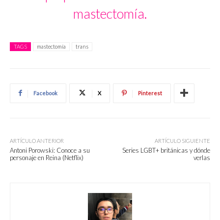
mastectomía.
TAGS
mastectomía
trans
Facebook
X
Pinterest
ARTÍCULO ANTERIOR
ARTÍCULO SIGUIENTE
Antoni Porowski: Conoce a su
Series LGBT+ británicas y dónde
personaje en Reina (Netflix)
verlas