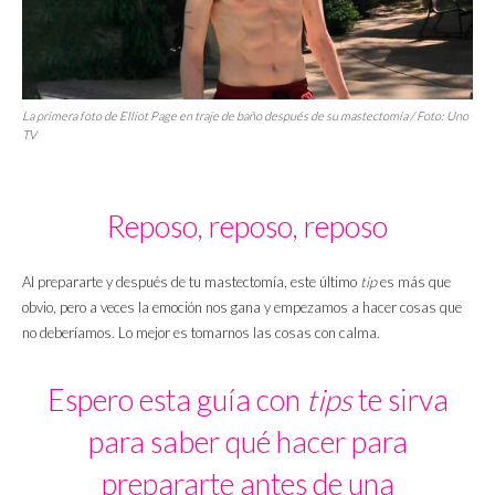
La primera foto de Elliot Page en traje de baño después de su mastectomía / Foto: Uno
TV
Reposo, reposo, reposo
Al prepararte y después de tu mastectomía, este último
tip
es más que
obvio, pero a veces la emoción nos gana y empezamos a hacer cosas que
no deberíamos. Lo mejor es tomarnos las cosas con calma.
Espero esta guía con
tips
te sirva
para saber qué hacer para
prepararte antes de una