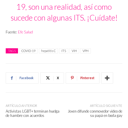
19, son una realidad, así como
sucede con algunas ITS. ¡Cuídate!
Fuente:
Efe Salud
TAGS
COVID-19
hepatitis C
ITS
VIH
VPH
Facebook
X
Pinterest
ARTÍCULO ANTERIOR
ARTÍCULO SIGUIENTE
Activistas LGBT+ terminan huelga
Joven difunde conmovedor video de
de hambre con acuerdos
su papá en boda gay