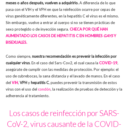
meses o años después, vuelven a adquirirlo.
A diferencia de lo que
pasa con el VIH y el VPH en que la reinfección ocurre por cepas de
virus genéticamente diferentes, en la hepatitis C el virus es el mismo.
Sin embargo, vuelve a entrar al cuerpo si no se tienen prácticas de
sexo protegido o de inyección segura.
CHECA POR QUÉ HAN
AUMENTADO LOS CASOS DE HEPATITIS C EN HOMBRES
GAYS
Y
BISEXUALES.
Como siempre,
nuestra recomendación es prevenir la infección por
cualquier virus
. En el caso del Sars-Cov2, el cual causa la
COVID-19
,
asegúrate de cumplir con las medidas de protección. Por ejemplo: el
uso de cubrebocas, la sana distancia y el lavado de manos. En el caso
del
VIH
,
VPH
y
hepatitis C
, puedes prevenir la transmisión de estos
virus con el uso del
condón
, la realización de pruebas de detección y la
adherencia al tratamiento.
Los casos de reinfección por SARS-
CoV-2, virus causante de la COVID-