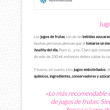
Jugo
Los
jugos de frutas
son de las
bebidas azucara
muchas personas piensan que al
tomarse un meg
healthy
del día.
Pues sí… y no. Claro que consum
de más de 250 ml, entonces debes cuidar tu con
Y bueno, en cuanto a los
jugos embotellados
, 
químicos, ingredientes, conservadores y azúca
«Lo más recomendable es
de jugos de frutas. Si
fresca o jugos d