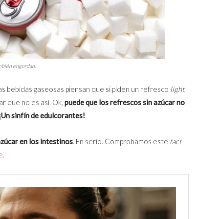
mbién engordan.
s bebidas gaseosas piensan que si piden un refresco
light
,
r que no es así. Ok,
puede que los refrescos sin azúcar no
¡Un sinfín de edulcorantes!
zúcar en los intestinos
. En serio. Comprobamos este
fact
e
.