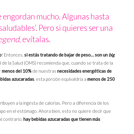
e engordan mucho. Algunas hasta
aludables’. Pero si quieres ser una
legend
, evítalas.
o
! Entonces,
si estás tratando de bajar de peso… son un
big
l de la Salud (OMS) recomienda que, cuando se trata de la
r
menos del 10%
de nuestras
necesidades energéticas de
bidas azucaradas
, esta porción equivaldría a
menos de 250
tribuyen a la ingesta de calorías. Pero a diferencia de los
empo en el estómago. Ahora bien, esto no quiere decir que
l contrario,
hay bebidas azucaradas que tienen más