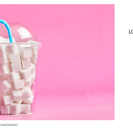
L
an muchísimo!