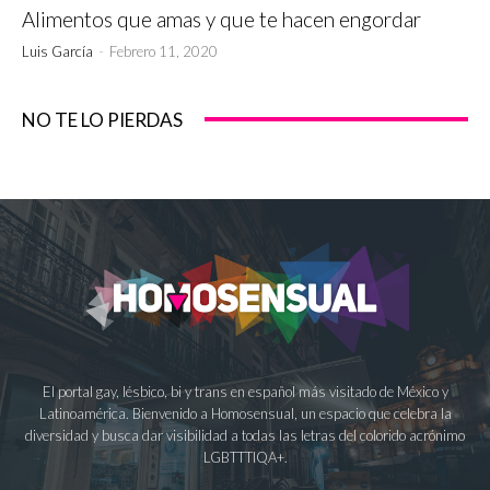
Alimentos que amas y que te hacen engordar
Luis García
-
Febrero 11, 2020
NO TE LO PIERDAS
El portal gay, lésbico, bi y trans en español más visitado de México y
Latinoamérica. Bienvenido a Homosensual, un espacio que celebra la
diversidad y busca dar visibilidad a todas las letras del colorido acrónimo
LGBTTTIQA+.