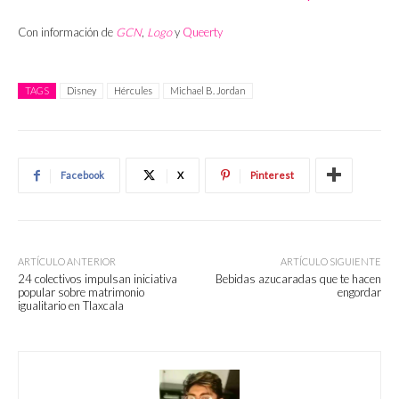
Con información de
GCN
,
Logo
y
Queerty
TAGS
Disney
Hércules
Michael B. Jordan
Facebook
X
Pinterest
ARTÍCULO ANTERIOR
ARTÍCULO SIGUIENTE
24 colectivos impulsan iniciativa
Bebidas azucaradas que te hacen
popular sobre matrimonio
engordar
igualitario en Tlaxcala