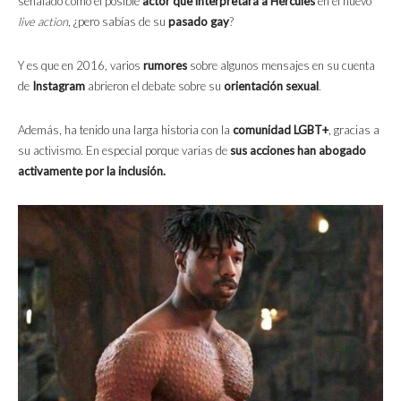
señalado como el posible
actor que interpretará a
Hércules
en el nuevo
live action
, ¿pero sabías de su
pasado gay
?
Y es que en 2016, varios
rumores
sobre algunos mensajes en su cuenta
de
Instagram
abrieron el debate sobre su
orientación sexual
.
Además, ha tenido una larga historia con la
comunidad LGBT+
, gracias a
su activismo. En especial porque varias de
sus acciones han abogado
activamente por la inclusión.