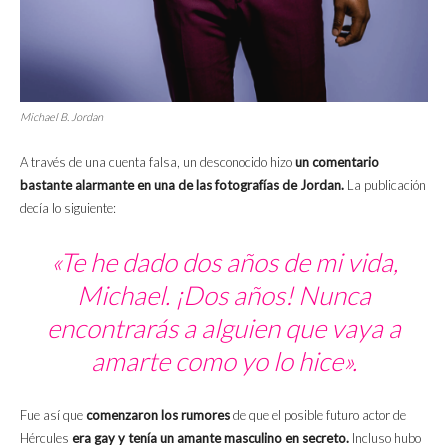
Michael B. Jordan
A través de una cuenta falsa, un desconocido hizo
un comentario
bastante alarmante en una de las fotografías de Jordan.
La publicación
decía lo siguiente:
«Te he dado dos años de mi vida,
Michael. ¡Dos años! Nunca
encontrarás a alguien que vaya a
amarte como yo lo hice».
Fue así que
comenzaron los rumores
de que el posible futuro actor de
Hércules
era gay y tenía un amante masculino en secreto.
Incluso hubo