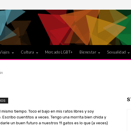
Viajes
Cultura
Mercado LGBT+
Bienestar
Sexualidad
án
S
IOS
 al mismo tiempo. Toco el bajo en mis ratos libres y soy
 Escribo cuentitos a veces. Tengo una morrita bien chida y
darle un buen futuro a nuestros 11 gatos es lo que (a veces)