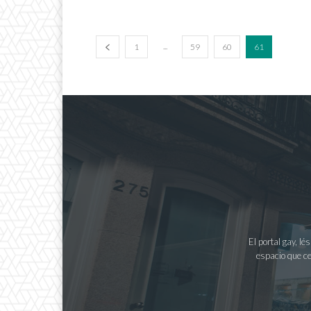
...
1
59
60
61
El portal gay, l
espacio que ce