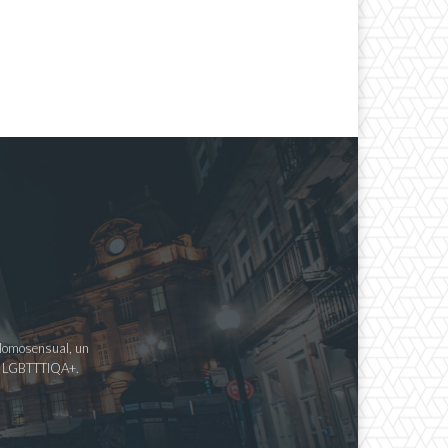
a Homosensual, un
imo LGBTTTIQA+.