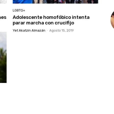
LGBTQ+
nes
Adolescente homofóbico intenta
parar marcha con crucifijo
Yet Akatzin Almazán
-
Agosto 15, 2019