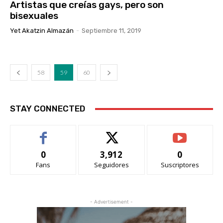
Artistas que creías gays, pero son
bisexuales
Yet Akatzin Almazán
-
Septiembre 11, 2019
58
59
60
STAY CONNECTED
0
3,912
0
Fans
Seguidores
Suscriptores
- Advertisement -