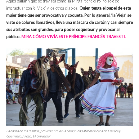
Aquel bailarín que se travista como ‘la Minga’ tiene el rol no solo de
interactuar con ‘el Viejo’ y los otros diablos.
Quien tenga el papel de esta
mujer tiene que ser provocativa y coqueta. Por lo general, ‘la Vieja’ se
viste de colores llamativos, lleva una máscara de cartón y casi siempre
sus atributos son grandes, para poder coquetear y provocar al
público.
MIRA CÓMO VIVÍA ESTE PRÍNCIPE FRANCÉS TRAVESTI.
La danza de los diablos, proveniente de la comunidad afromexicana de Oaxaca y
Guerrrero. / Foto: El Universal