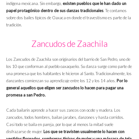
indígena mexicana. Sin embargo,
existen pueblos que le han dado un
papel protagónico dentro de sus danzas tradicionales
. Te contamos
sobre dos bailes típicos de Oaxaca en donde el travestismo es parte de la
tradición.
Zancudos de Zaachila
Los Zancudos de Zaachila son originarios del barrio de San Pedro, uno de
los 10 que conforman al pueblo oaxaqueño. Su danza surge como parte de
una promesa que los habitantes le hicieron al Santo. Tradicionalmente, los
danzantes comienzan su aprendizaje entre los 12 y los 14 años.
Por lo
general aquellos que eligen ser zancudos lo hacen para pagar una
promesa a san Pedro.
Cada bailarín aprende a hacer sus zancos con ocote y madera. Los
zancudos, todos hombres, bailan jarabes, danzones y hasta corridos.
Casi todo se baila en pareja, por lo que al menos la mitad suele
disfrazarse de mujer.
Los que se travisten usualmente lo hacen con
vestidos floreados, sombreros típicos de mujer y una máscara de tela