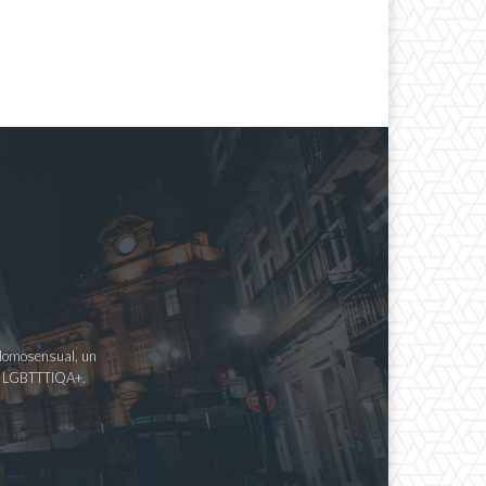
a Homosensual, un
imo LGBTTTIQA+.