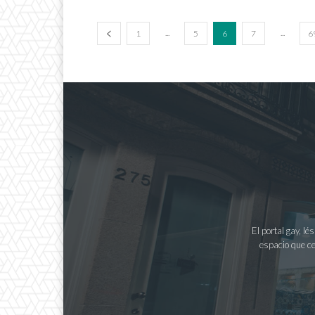
...
...
1
5
6
7
6
El portal gay, l
espacio que ce