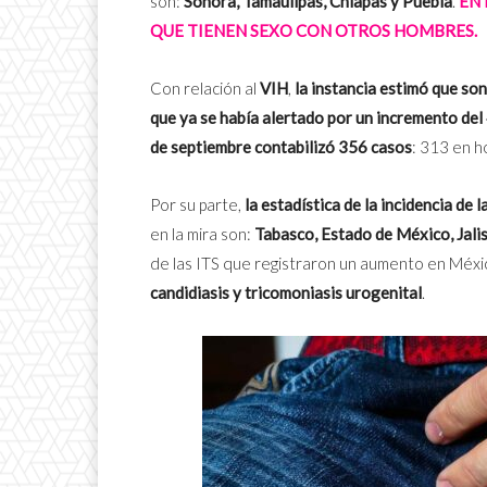
son:
Sonora, Tamaulipas, Chiapas y Puebla
.
ENT
QUE TIENEN SEXO CON OTROS HOMBRES.
Con relación al
VIH
,
la instancia estimó que so
que ya se había alertado por un incremento de
de septiembre contabilizó 356 casos
: 313 en h
Por su parte,
la estadística de la incidencia de
en la mira son:
Tabasco, Estado de México, Jali
de las ITS que registraron un aumento en Méx
candidiasis y tricomoniasis urogenital
.