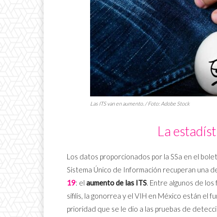
Las ITS van en aumento. / Foto: Adobe Stock
La estadís
Los datos proporcionados por la SSa en el bolet
Sistema Único de Información recuperan una d
19
: el
aumento de las ITS
. Entre algunos de lo
sífilis, la gonorrea y el VIH en México están el
prioridad que se le dio a las pruebas de detec