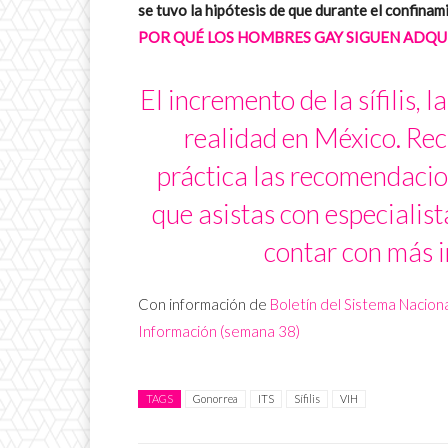
se tuvo la hipótesis de que durante el confinam
POR QUÉ LOS HOMBRES GAY SIGUEN ADQU
El incremento de la sífilis, 
realidad en México. Re
práctica las recomendacio
que asistas con especialist
contar con más i
Con información de
Boletín del Sistema Naciona
Información (semana 38)
TAGS
Gonorrea
ITS
Sífilis
VIH