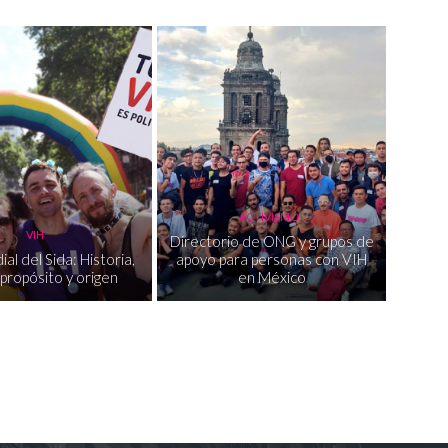
ACTIVISMO
VIH
Directorio de ONG y grupos de
al del Sida: Historia,
apoyo para personas con VIH
 propósito y origen
en México