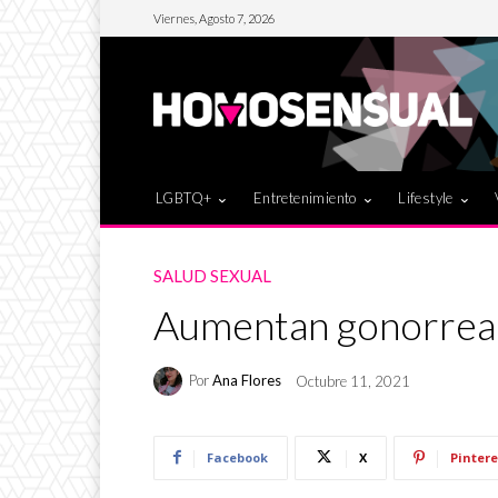
Viernes, Agosto 7, 2026
LGBTQ+
Entretenimiento
Lifestyle
SALUD SEXUAL
Aumentan gonorrea, 
Por
Ana Flores
Octubre 11, 2021
Facebook
X
Pintere