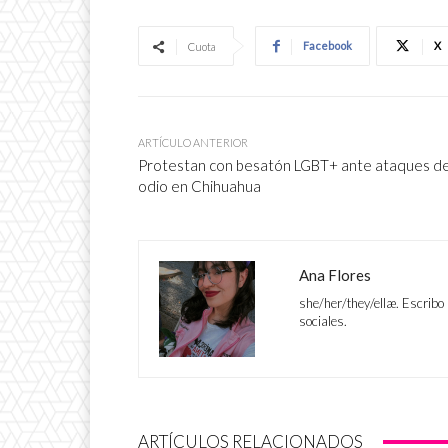
Facebook
X
Cuota
ARTÍCULO ANTERIOR
Protestan con besatón LGBT+ ante ataques d
odio en Chihuahua
Ana Flores
she/her/they/ellæ. Escribo 
sociales.
ARTÍCULOS RELACIONADOS