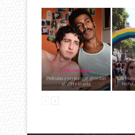
ENTRETENIMIENTO
Películas y series que abordan
Día Mundi
el VIH y el sida
fecha,