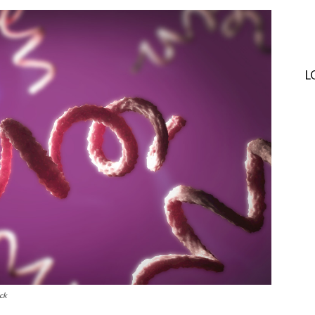
L
ock