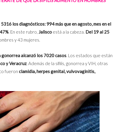
ÉRATE DE QUE LA SÍFILIS AUMENTÓ EN HOMBRES
n 5316 los diagnósticos:
994 más que en agosto, mes en el
l 47%
. En este rubro,
Jalisco
está a la cabeza.
Del 19 al 25
ombres y 43 mujeres.
 la gonorrea alcanzó los 7020 casos
. Los estados que están
sco y Veracruz
. Además de la sífilis, gonorrea y VIH, otras
ico fueron
clamidia, herpes genital, vulvovaginitis,