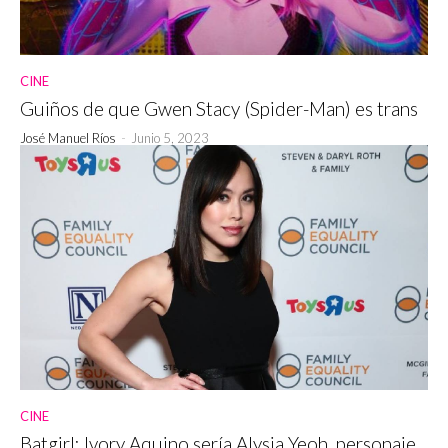
CINE
Guiños de que Gwen Stacy (Spider-Man) es trans
José Manuel Ríos
-
Junio 5, 2023
CINE
Batgirl: Ivory Aquino sería Alysia Yeoh, personaje