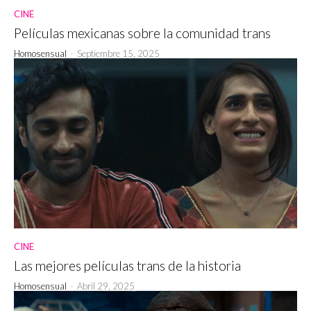
CINE
Películas mexicanas sobre la comunidad trans
Homosensual
-
Septiembre 15, 2025
CINE
Las mejores películas trans de la historia
Homosensual
-
Abril 29, 2025