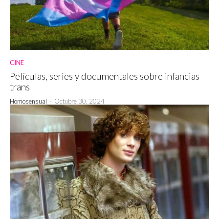
CINE
Películas, series y documentales sobre infancias
trans
Homosensual
-
Octubre 30, 2024