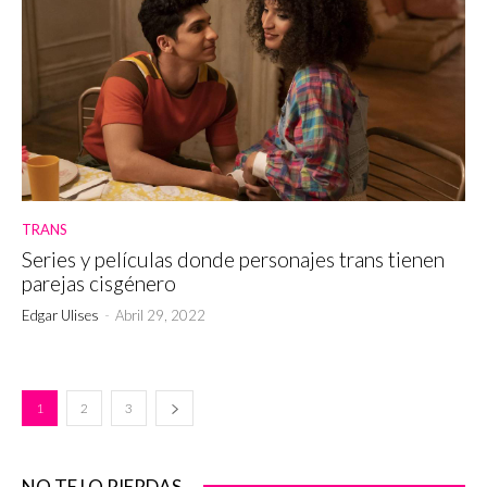
TRANS
Series y películas donde personajes trans tienen
parejas cisgénero
Edgar Ulises
-
Abril 29, 2022
1
2
3
NO TE LO PIERDAS