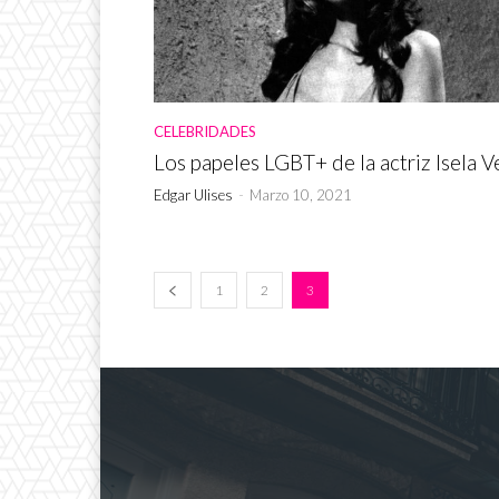
CELEBRIDADES
Los papeles LGBT+ de la actriz Isela V
Edgar Ulises
-
Marzo 10, 2021
1
2
3