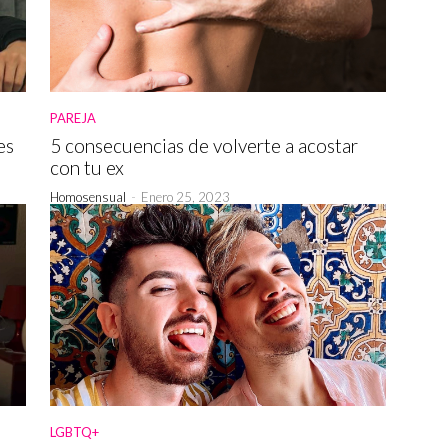
PAREJA
es
5 consecuencias de volverte a acostar
con tu ex
Homosensual
-
Enero 25, 2023
LGBTQ+