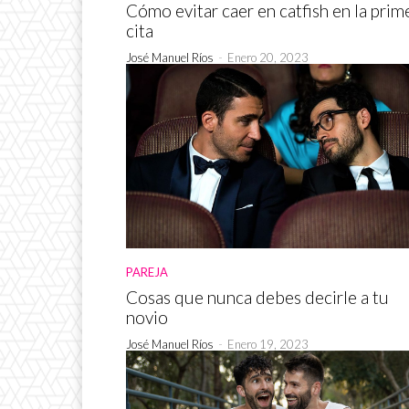
Cómo evitar caer en catfish en la prim
cita
José Manuel Ríos
-
Enero 20, 2023
PAREJA
Cosas que nunca debes decirle a tu
novio
José Manuel Ríos
-
Enero 19, 2023