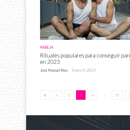
PAREJA
Rituales populares para conseguir par
en 2023
José Manuel Ríos
-
Enero 4, 2023
...
1
2
3
4
15