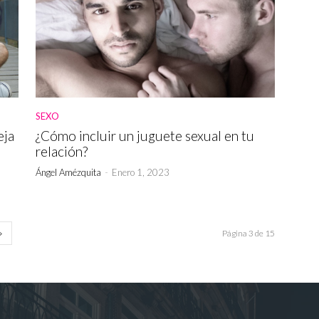
SEXO
eja
¿Cómo incluir un juguete sexual en tu
relación?
Ángel Amézquita
-
Enero 1, 2023
Página 3 de 15