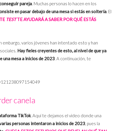
 conseguir pareja
. Muchas personas lo hacen en los
onsiste en pasar debajo de una mesa si estás en soltería
. El
STE
TEST
TE AYUDARÁ A SABER POR QUÉ ESTÁS
n embargo, varios jóvenes han intentado esto y han
sociales.
Hay fieles creyentes de esto, al nivel de que ya
e una mesa a inicios de 2023
. A continuación, te
1610121238097154049
der canela
lataforma TikTok
. Aquí te dejamos el video donde una
varias personas intentaron a inicios de 2023
, pues la