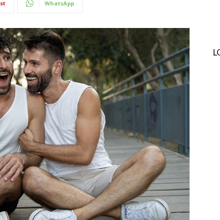
st
WhatsApp
L