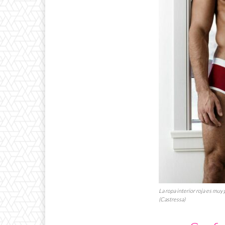
La ropa interior roja es muy 
(Castressa)