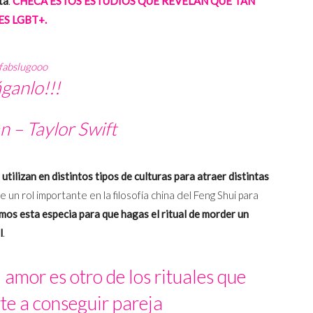
ta
.
CHECA ESTOS ESTUDIOS QUE REVELAN QUÉ TAN
S LGBT+.
fabslugooo
ganlo!!!
 – Taylor Swift
utilizan en distintos tipos de culturas para atraer distintas
ne un rol importante en la filosofía china del Feng Shui para
mos esta especia para que hagas el ritual de morder un
l
.
l amor es otro de los rituales que
te a conseguir pareja