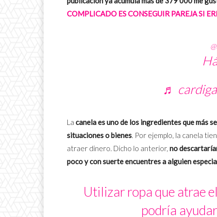
publicación ya acumula más de 379 000 me gus
COMPLICADO ES CONSEGUIR PAREJA SI ERE
@
Há
♬ cardigan
La
canela es uno de los ingredientes que más se 
situaciones o bienes
. Por ejemplo, la canela tie
atraer dinero. Dicho lo anterior,
no descartaría
poco y con suerte encuentres a alguien especia
Utilizar ropa que atrae e
podría ayudar