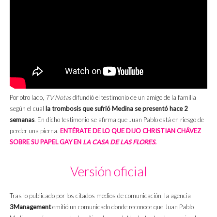
Por otro lado,
TV Notas
difundió el testimonio de un amigo de la familia
según el cual
la trombosis que sufrió Medina se presentó hace 2
semanas
. En dicho testimonio se afirma que Juan Pablo está en riesgo de
perder una pierna.
ENTÉRATE DE LO QUE DIJO CHRISTIAN CHÁVEZ
SOBRE SU PAPEL GAY EN
LA CASA DE LAS FLORES.
Versión oficial
Tras lo publicado por los citados medios de comunicación, la agencia
3Management
emitió un comunicado donde reconoce que Juan Pablo