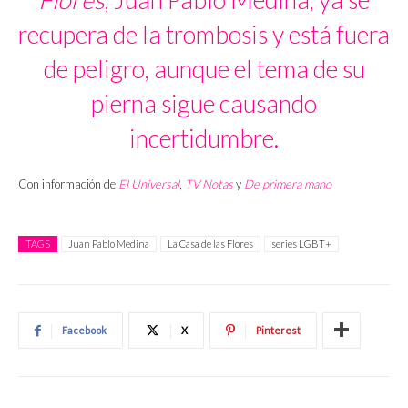
recupera de la trombosis y está fuera
de peligro, aunque el tema de su
pierna sigue causando
incertidumbre.
Con información de
El Universal
,
TV Notas
y
De primera mano
TAGS
Juan Pablo Medina
La Casa de las Flores
series LGBT+
Facebook
X
Pinterest