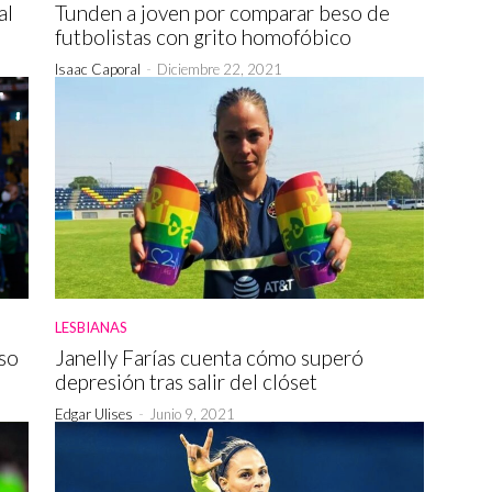
al
Tunden a joven por comparar beso de
futbolistas con grito homofóbico
Isaac Caporal
-
Diciembre 22, 2021
LESBIANAS
eso
Janelly Farías cuenta cómo superó
depresión tras salir del clóset
Edgar Ulises
-
Junio 9, 2021