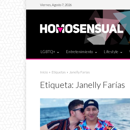
Viernes, Agosto 7, 2026
LGBTQ+
Entretenimiento
Lifestyle
Inicio
Etiquetas
Janelly Farías
Etiqueta:
Janelly Farías