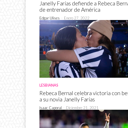
Janelly Farías defiende a Rebeca Bern
de entrenador de América
Edgar Ulises
-
Enero 27, 2022
LESBIANAS
Rebeca Bernal celebra victoria con b
a su novia Janelly Farías
Isaac Caporal
-
Diciembre 21, 2021