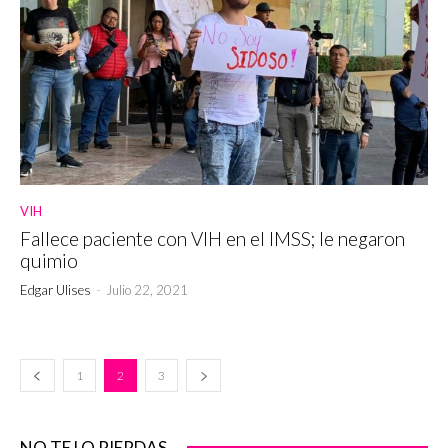
VIH
Fallece paciente con VIH en el IMSS; le negaron
quimio
Edgar Ulises
-
Julio 22, 2021
1
2
3
NO TE LO PIERDAS