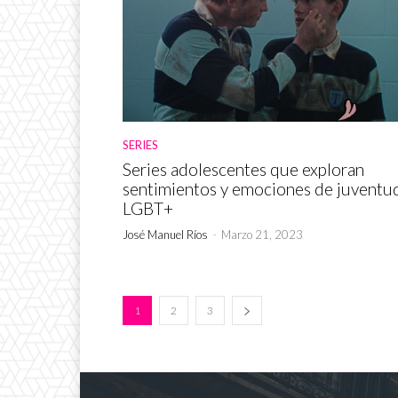
SERIES
Series adolescentes que exploran
sentimientos y emociones de juventu
LGBT+
José Manuel Ríos
-
Marzo 21, 2023
1
2
3