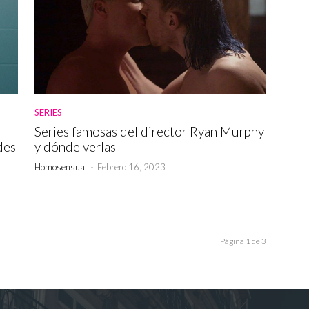
SERIES
Series famosas del director Ryan Murphy
des
y dónde verlas
Homosensual
-
Febrero 16, 2023
Página 1 de 3