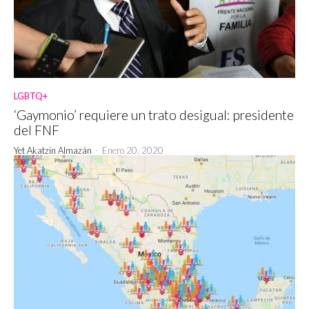
LGBTQ+
‘Gaymonio’ requiere un trato desigual: presidente
del FNF
Yet Akatzin Almazán
-
Enero 20, 2020