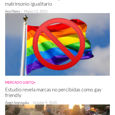
matrimonio igualitario
Ana Flores
-
Marzo 12, 2021
MERCADO LGBTQ+
Estudio revela marcas no percibidas como gay
friendly
Ángel Amézquita
-
Octubre 9, 2020