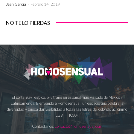
Jean García
-
Febrero 14, 2019
NO TE LO PIERDAS
El portal gay, lésbico, bi y trans en español más visitado de México y
Latinoamérica. Bienvenido a Homosensual, un espacio que celebra la
diversidad y busca dar visibilidad a todas las letras del colorido acrónimo
LGBTTTIQA+.
Contáctanos:
contacto@homosensual.com