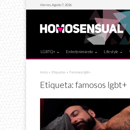
Viernes, Agosto 7, 2026
LGBTQ+
Entretenimiento
Lifestyle
Inicio
Etiquetas
Famosos lgbt+
Etiqueta:
famosos lgbt+