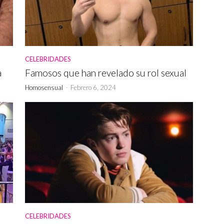
CELEBRIDADES
a
Famosos que han revelado su rol sexual
Homosensual
-
Febrero 6, 2024
CELEBRIDADES