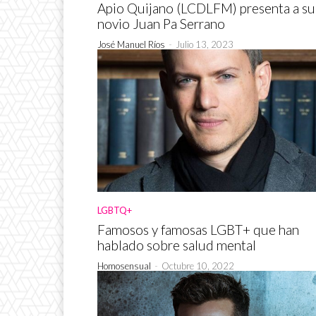
Apio Quijano (LCDLFM) presenta a su
novio Juan Pa Serrano
José Manuel Ríos
-
Julio 13, 2023
LGBTQ+
Famosos y famosas LGBT+ que han
hablado sobre salud mental
Homosensual
-
Octubre 10, 2022