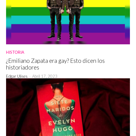
HISTORIA
¿Emiliano Zapata era gay? Esto dicen los
historiadores
Edgar Ulises
-
Abril 17, 2023