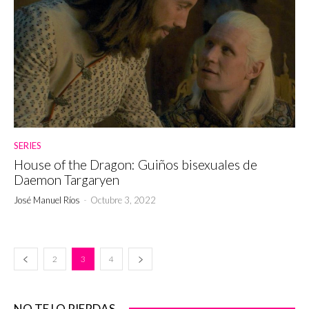
SERIES
House of the Dragon: Guiños bisexuales de
Daemon Targaryen
José Manuel Ríos
-
Octubre 3, 2022
2
3
4
NO TE LO PIERDAS