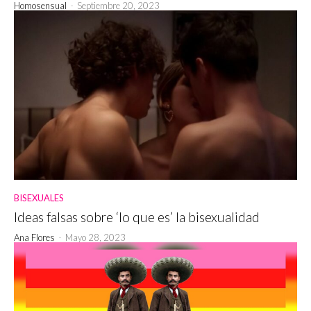
Homosensual
-
Septiembre 20, 2023
BISEXUALES
Ideas falsas sobre ‘lo que es’ la bisexualidad
Ana Flores
-
Mayo 28, 2023