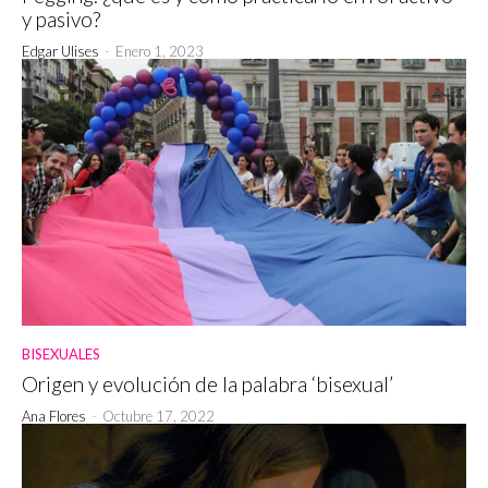
y pasivo?
Edgar Ulises
-
Enero 1, 2023
BISEXUALES
Origen y evolución de la palabra ‘bisexual’
Ana Flores
-
Octubre 17, 2022