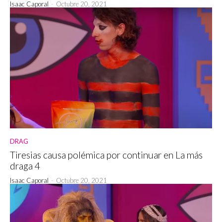
Isaac Caporal
-
Octubre 20, 2021
DRAG
Tiresias causa polémica por continuar en La más
draga 4
Isaac Caporal
-
Octubre 20, 2021