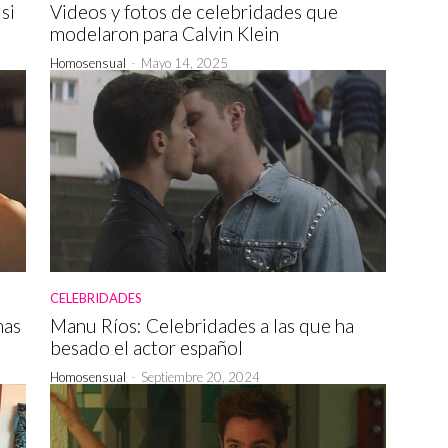
si
Videos y fotos de celebridades que
modelaron para Calvin Klein
Homosensual
-
Mayo 14, 2025
CELEBRIDADES
mas
Manu Ríos: Celebridades a las que ha
besado el actor español
Homosensual
-
Septiembre 20, 2024