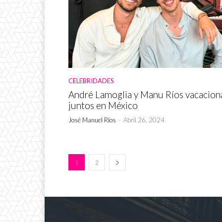
CELEBRIDADES
André Lamoglia y Manu Ríos vacacion
juntos en México
José Manuel Ríos
-
Abril 26, 2024
1
2