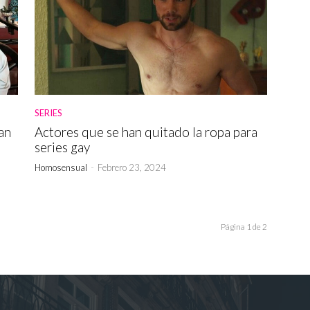
SERIES
an
Actores que se han quitado la ropa para
series gay
Homosensual
-
Febrero 23, 2024
Página 1 de 2