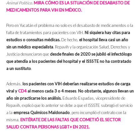
Animal Político
.
MIRA CÓMO ES LA SITUACIÓN DE DESABASTO DE
MEDICAMENTOS PARA VIH EN MÉXICO.
Pero en Yucatán el problema no solo es el desabasto de medicamentos o la
falta de tratamientos para pacientes con VIH.
Ni siquiera hay citas para
estudios o consultas médicas.
De hecho,
el hospital lleva casi un año
sin un médico especialista
. Repavih y la organización Salud, Derechos y
Justicia denunciaron que
desde finales de 2020 se jubiló el infectólogo
que atendía a los pacientes del hospital y el ISSSTE no ha contratado
a un sustituto
.
Además,
los pacientes con VIH deberían realizarse estudios de carga
viral y
CD4
al menos cada 3 o 4 meses
.
No obstante, algunos llevan un
año sin practicarse los análisis.
Eduardo Espadas, vicepresidente de
Repavih, explicó que lo anterior se debe a que el ISSSTE subrogó el servicio
a la
empresa Químicos Maldonado
, pero incumplió el contrato con la
misma.
ENTÉRATE DE LAS FALTAS QUE COMETIÓ EL SECTOR
SALUD CONTRA PERSONAS LGBT+ EN 2021.