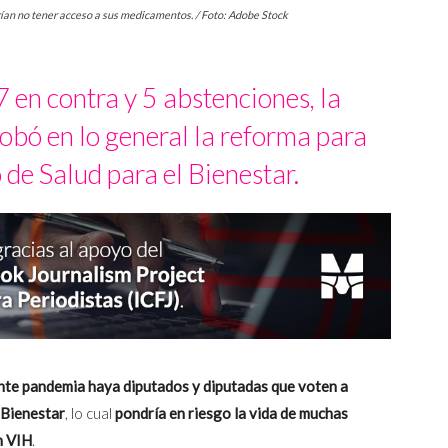
rían no tener acceso a sus medicamentos. / Foto: Adobe Stock
 en contra y 5 abstenciones, la
bó en lo general la reforma para
de Salud para el Bienestar.
nte pandemia haya diputados y diputadas que voten a
 Bienestar
, lo cual
pondría en riesgo la vida de muchas
 VIH
.