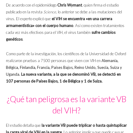
De acuerdo con el epidemiólogo
Chris Wymant
, quien firma el estudio
publicado en la revista
Science
, lo anterior se debe a las mutaciones del
virus. El experto explicó que
el VIH se encuentra «en una carrera
armamentística» con el cuerpo humano
. Así como existen tratamientos
cada vez más efectivos para el VIH, el virus también
sufre cambios
genéticos
.
Como parte de la investigación, los científicos de la Universidad de Oxford
realizaron pruebas a 7500 personas que viven con VIH en
Alemania,
Bélgica, Finlandia, Francia, Países Bajos, Reino Unido, Suecia, Suiza y
Uganda.
La nueva variante, a la que se denominó VB, se detectó en
107 personas de Países Bajos, 1 de Bélgica y 1 de Suiza.
¿Qué tan peligrosa es la variante VB
del VIH?
El estudio detalla que
la variante VB puede triplicar o hasta quintuplicar
la carga viral de VIH en la sangre
. Lo anterior implica que puede causar