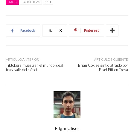
TAGS
Países Bajos
VIH
Facebook
X
Pinterest
ARTÍCULO ANTERIOR
ARTÍCULO SIGUIENTE
Tiktokers muestran el mundo ideal
Brian Cox se sintió atraído por
tras salir del clóset
Brad Pitt en Troya
Edgar Ulises