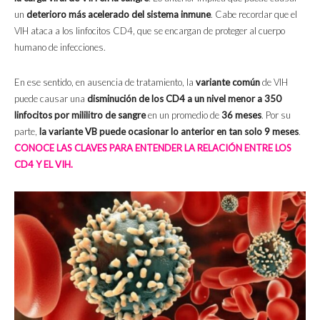
un
deterioro más acelerado del sistema inmune
. Cabe recordar que el
VIH ataca a los linfocitos CD4, que se encargan de proteger al cuerpo
humano de infecciones.
En ese sentido, en ausencia de tratamiento, la
variante común
de VIH
puede causar una
disminución de los CD4 a un nivel menor a 350
linfocitos por mililitro de sangre
en un promedio de
36 meses
. Por su
parte,
la variante VB puede ocasionar lo anterior en tan solo 9 meses
.
CONOCE LAS CLAVES PARA ENTENDER LA RELACIÓN ENTRE LOS
CD4 Y EL VIH.