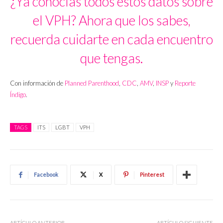
¿Ya conocías todos estos datos sobre
el VPH? Ahora que los sabes,
recuerda cuidarte en cada encuentro
que tengas.
Con información de
Planned Parenthood
,
CDC
,
AMV
,
INSP
y
Reporte
Índigo
.
TAGS
ITS
LGBT
VPH
Facebook
X
Pinterest
ARTÍCULO ANTERIOR
ARTÍCULO SIGUIENTE