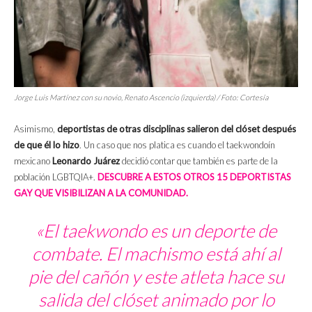
Jorge Luis Martínez con su novio, Renato Ascencio (izquierda) / Foto: Cortesía
Asimismo,
deportistas de otras disciplinas salieron del clóset después
de que él lo hizo
. Un caso que nos platica es cuando el taekwondoín
mexicano
Leonardo Juárez
decidió contar que también es parte de la
población LGBTQIA+.
DESCUBRE A ESTOS OTROS 15 DEPORTISTAS
GAY QUE VISIBILIZAN A LA COMUNIDAD.
«El taekwondo es un deporte de
combate. El machismo está ahí al
pie del cañón y este atleta hace su
salida del clóset animado por lo