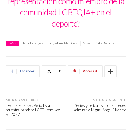
representación como miembro de la
comunidad LGBTQIA+ en el
deporte?
TAGS
deportistas gay
Jorge Luis Martínez
Nike
Nike Be True
Facebook
X
Pinterest
ARTÍCULO ANTERIOR
ARTÍCULO SIGUIENTE
Denise Maerker: Periodista
Series y películas donde puedes
muestra bandera LGBT+ otra vez
admirar a Miguel Ángel Silvestre
en 2022