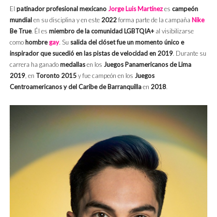
El
patinador profesional mexicano
Jorge Luis Martínez
es
campeón
mundial
en su disciplina y en este
2022
forma parte de la campaña
Nike
Be True
. Él es
miembro de la comunidad LGBTQIA+
al visibilizarse
como
hombre
gay
. Su
salida del clóset fue un momento único e
inspirador que sucedió en las pistas de velocidad en 2019
. Durante su
carrera ha ganado
medallas
en los
Juegos Panamericanos de Lima
2019
, en
Toronto 2015
y fue campeón en los
Juegos
Centroamericanos y del Caribe de Barranquilla
en
2018
.