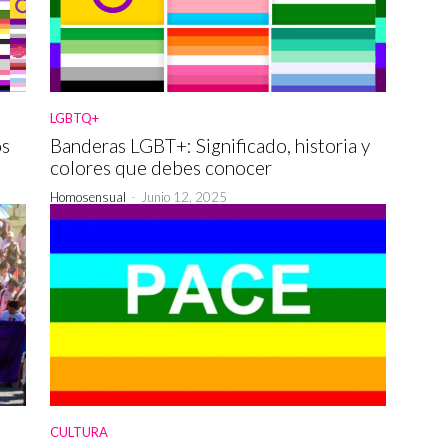
LGBTQ+
os
Banderas LGBT+: Significado, historia y
colores que debes conocer
Homosensual
-
Junio 12, 2025
CULTURA