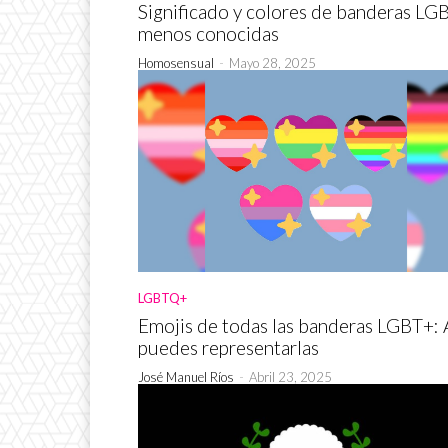
Significado y colores de banderas LG
menos conocidas
Homosensual
-
Mayo 28, 2025
LGBTQ+
Emojis de todas las banderas LGBT+: 
puedes representarlas
José Manuel Ríos
-
Abril 23, 2025