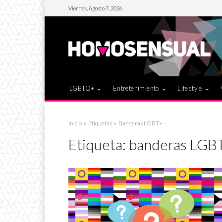
Viernes, Agosto 7, 2026
LGBTQ+
Entretenimiento
Lifestyle
Inicio
Etiquetas
Banderas LGBT+
Etiqueta:
banderas LGB