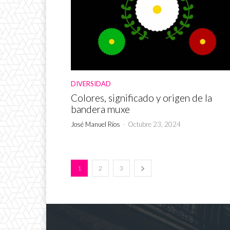
DIVERSIDAD
Colores, significado y origen de la
bandera muxe
José Manuel Ríos
-
Octubre 23, 2024
1
2
3