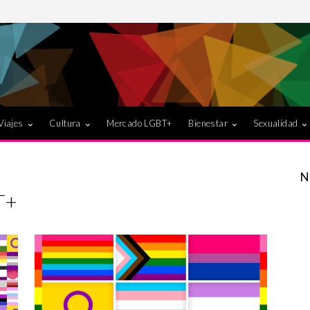
Viajes
Cultura
Mercado LGBT+
Bienestar
Sexualidad
N
T+