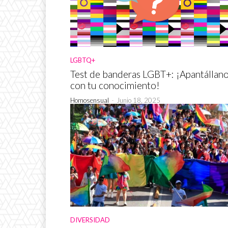
LGBTQ+
Test de banderas LGBT+: ¡Apantállan
con tu conocimiento!
Homosensual
-
Junio 18, 2025
DIVERSIDAD