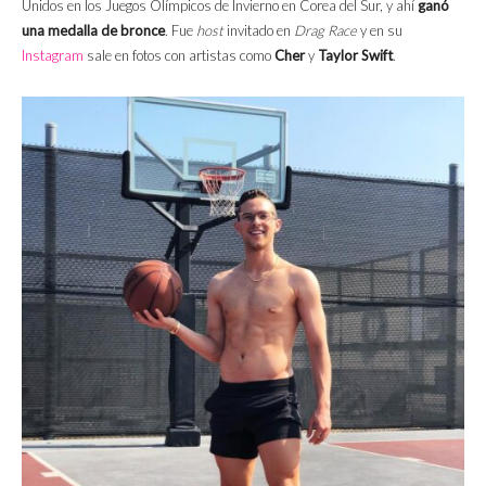
Unidos en los Juegos Olímpicos de Invierno en Corea del Sur, y ahí
ganó
una medalla de bronce
. Fue
host
invitado en
Drag Race
y en su
Instagram
sale en fotos con artistas como
Cher
y
Taylor Swift
.