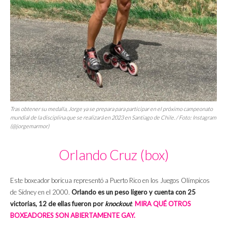
Tras obtener su medalla, Jorge ya se prepara para participar en el próximo campeonato
mundial de la disciplina que se realizará en 2023 en Santiago de Chile. / Foto: Instagram
(@jorgemarmor)
Orlando Cruz (box)
Este boxeador boricua representó a Puerto Rico en los Juegos Olímpicos
de Sídney en el 2000.
Orlando es un peso ligero y cuenta con 25
victorias, 12 de ellas fueron por
knockout
.
MIRA QUÉ OTROS
BOXEADORES SON ABIERTAMENTE GAY.