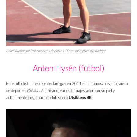
Adam Rippon disfruta de otros deportes. / Foto: Instagram (@adaripp)
Anton Hysén (futbol)
Este futbolista sueco se declaró gay en 2011 en la famosa revista sueca
de deportes
Offside
. Asimismo, varios tatuajes adornan su piel y
actualmente juega para el club sueco
Utsiktens BK
.