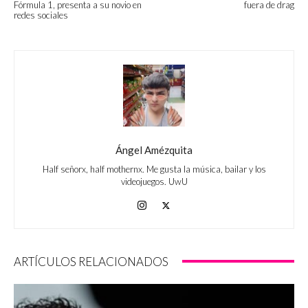
Fórmula 1, presenta a su novio en
fuera de drag
redes sociales
Ángel Amézquita
Half señorx, half mothernx. Me gusta la música, bailar y los
videojuegos. UwU
ARTÍCULOS RELACIONADOS