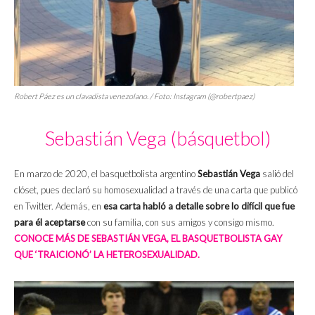
Robert Páez es un clavadista venezolano. / Foto: Instagram (@robertpaez)
Sebastián Vega (básquetbol)
En marzo de 2020, el basquetbolista argentino
Sebastián Vega
salió del
clóset, pues declaró su homosexualidad a través de una carta que publicó
en Twitter. Además, en
esa carta habló a detalle sobre lo difícil que fue
para él aceptarse
con su familia, con sus amigos y consigo mismo.
CONOCE MÁS DE SEBASTIÁN VEGA, EL BASQUETBOLISTA GAY
QUE ‘TRAICIONÓ’ LA HETEROSEXUALIDAD.