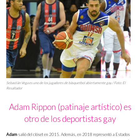
Sebastián Vega es uno de los jugadores de básquetbol abiertamente gay. / Foto:
El
Resaltador
Adam Rippon (patinaje artístico) es
otro de los deportistas gay
Adam
salió del clóset en 2015. Además, en 2018 representó a Estados