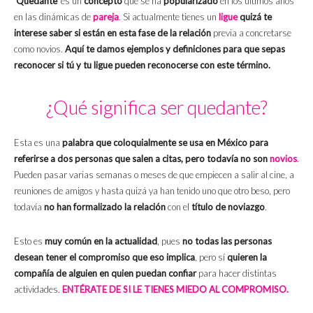
‘Quedante’
es un
concepto
que se ha
popularizado
en los últimos años
en las dinámicas de
pareja
. Si actualmente tienes un
ligue
quizá te
interese saber si están en esta fase de la relación
previa a concretarse
como novios.
Aquí te damos ejemplos y definiciones para que sepas
reconocer si tú y tu ligue pueden reconocerse con este término.
¿Qué significa ser quedante?
Esta es una
palabra que coloquialmente se usa en México para
referirse a dos personas que salen a citas, pero todavía no son
novios
.
Pueden pasar varias semanas o meses de que empiecen a salir al cine, a
reuniones de amigos y hasta quizá ya han tenido uno que otro beso, pero
todavía
no han formalizado la relación
con el
título de noviazgo
.
Esto es
muy común en la actualidad
, pues
no todas las personas
desean tener el compromiso que eso implica
, pero sí
quieren la
compañía de alguien en quien puedan confiar
para hacer distintas
actividades.
ENTÉRATE DE SI LE TIENES MIEDO AL COMPROMISO.