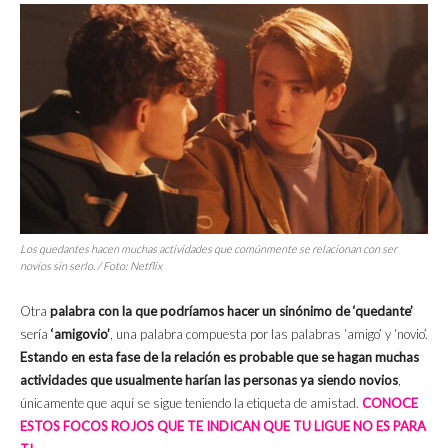
Los quedantes hacen muchas actividades que comúnmente se relacionan con ser
novios sin serlo. / Foto: Netflix
Otra
palabra con la que podríamos hacer un sinónimo de ‘quedante’
sería
‘amigovio’
, una palabra compuesta por las palabras ‘amigo’ y ‘novio’.
Estando en esta fase de la relación es probable que se hagan muchas
actividades que usualmente harían las personas ya siendo novios
,
únicamente que aquí se sigue teniendo la etiqueta de amistad.
CONOCE
ESTOS FOCOS ROJOS QUE TE INDICAN QUE TU LIGUE NO ES PARA