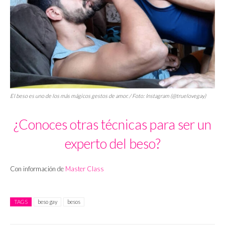
El beso es uno de los más mágicos gestos de amor. / Foto: Instagram (@truelovegay)
¿Conoces otras técnicas para ser un
experto del beso?
Con información de
Master Class
TAGS
beso gay
besos