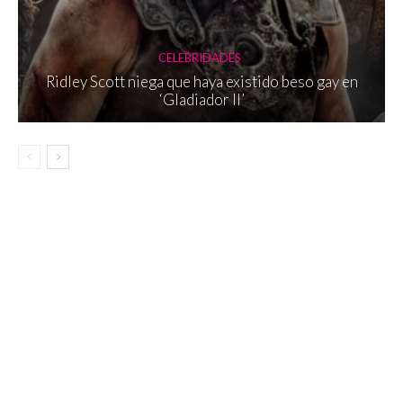
CELEBRIDADES
Ridley Scott niega que haya existido beso gay en
‘Gladiador II’