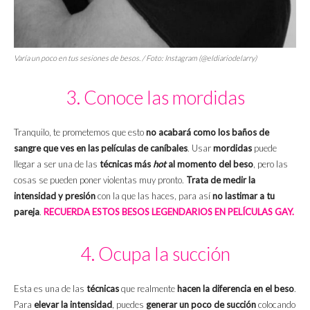
Varía un poco en tus sesiones de besos. / Foto: Instagram (@eldiariodelarry)
3. Conoce las mordidas
Tranquilo, te prometemos que esto
no acabará como los baños de
sangre que ves en las películas de caníbales
. Usar
mordidas
puede
llegar a ser una de las
técnicas más
hot
al momento del beso
, pero las
cosas se pueden poner violentas muy pronto.
Trata de medir la
intensidad y presión
con la que las haces, para así
no lastimar a tu
pareja
.
RECUERDA ESTOS BESOS LEGENDARIOS EN PELÍCULAS GAY.
4. Ocupa la succión
Esta es una de las
técnicas
que realmente
hacen la diferencia en el beso
.
Para
elevar la intensidad
, puedes
generar un poco de succión
colocando