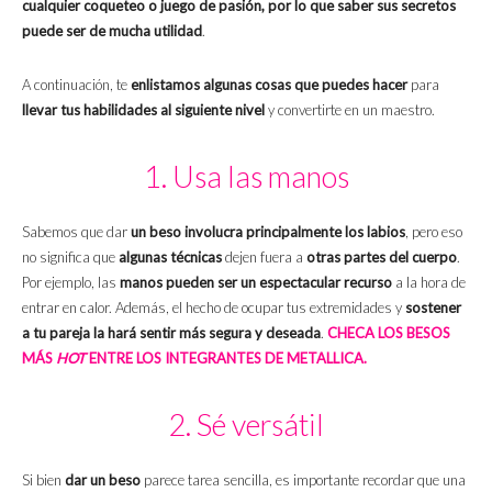
cualquier coqueteo o juego de pasión, por lo que saber sus secretos
puede ser de mucha utilidad
.
A continuación, te
enlistamos algunas cosas que puedes hacer
para
llevar tus habilidades al siguiente nivel
y convertirte en un maestro.
1. Usa las manos
Sabemos que dar
un beso involucra principalmente los labios
, pero eso
no significa que
algunas técnicas
dejen fuera a
otras partes del cuerpo
.
Por ejemplo, las
manos pueden ser un espectacular recurso
a la hora de
entrar en calor. Además, el hecho de ocupar tus extremidades y
sostener
a tu pareja la hará sentir más segura y deseada
.
CHECA LOS BESOS
MÁS
HOT
ENTRE LOS INTEGRANTES DE METALLICA.
2. Sé versátil
Si bien
dar un beso
parece tarea sencilla, es importante recordar que una