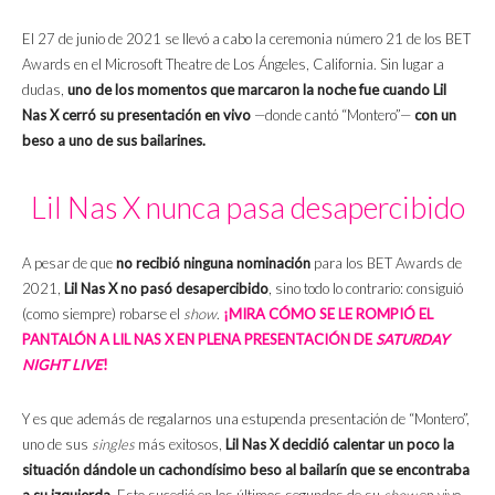
El 27 de junio de 2021 se llevó a cabo la ceremonia número 21 de los BET
Awards en el Microsoft Theatre de Los Ángeles, California. Sin lugar a
dudas,
uno de los momentos que marcaron la noche fue cuando Lil
Nas X cerró su presentación en vivo
—donde cantó “Montero”—
con un
beso a uno de sus bailarines.
Lil Nas X nunca pasa desapercibido
A pesar de que
no recibió ninguna nominación
para los BET Awards de
2021,
Lil Nas X no pasó desapercibido
, sino todo lo contrario: consiguió
(como siempre) robarse el
show
.
¡MIRA CÓMO SE LE ROMPIÓ EL
PANTALÓN A LIL NAS X EN PLENA PRESENTACIÓN DE
SATURDAY
NIGHT LIVE
!
Y es que además de regalarnos una estupenda presentación de “Montero”,
uno de sus
singles
más exitosos,
Lil Nas X decidió calentar un poco la
situación dándole un cachondísimo beso al bailarín que se encontraba