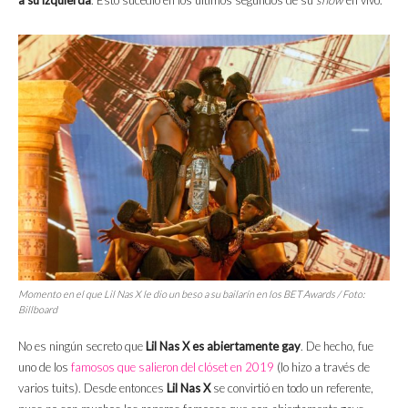
a su izquierda
. Esto sucedió en los últimos segundos de su
show
en vivo.
Momento en el que Lil Nas X le dio un beso a su bailarín en los BET Awards / Foto:
Billboard
No es ningún secreto que
Lil Nas X es abiertamente gay
. De hecho, fue
uno de los
famosos que salieron del clóset en 2019
(lo hizo a través de
varios tuits). Desde entonces
Lil Nas X
se convirtió en todo un referente,