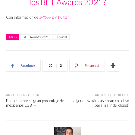
los BET Awards 2021?
Con información de
Billboard
y
Twitter
TAGS
BET Awards 2021
Lil Nas X
Facebook
X
Pinterest
ARTÍCULO ANTERIOR
ARTÍCULO SIGUIENTE
Encuesta revela gran porcentaje de
Indígenas wixárikas crean colectivo
mexicanos LGBT+
para ‘salir del clóset’