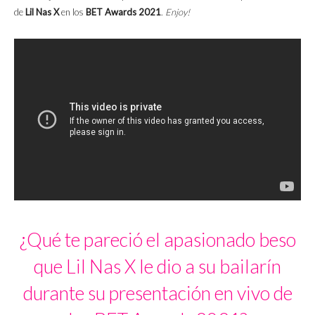
de
Lil Nas X
en los
BET Awards 2021
.
Enjoy!
¿Qué te pareció el apasionado beso
que Lil Nas X le dio a su bailarín
durante su presentación en vivo de