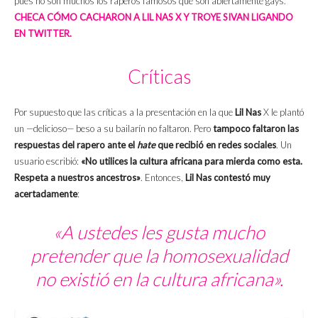
pues no son muchos los raperos famosos que son abiertamente gays.
CHECA CÓMO CACHARON A LIL NAS X Y TROYE SIVAN LIGANDO
EN TWITTER.
Críticas
Por supuesto que las críticas a la presentación en la que
Lil Nas
X le plantó
un —delicioso— beso a su bailarín no faltaron. Pero
tampoco faltaron las
respuestas del rapero ante el
hate
que recibió en redes sociales
. Un
usuario escribió:
«No utilices la cultura africana para mierda como esta.
Respeta a nuestros ancestros»
. Entonces,
Lil Nas contestó muy
acertadamente
:
«A ustedes les gusta mucho
pretender que la homosexualidad
no existió en la cultura africana».