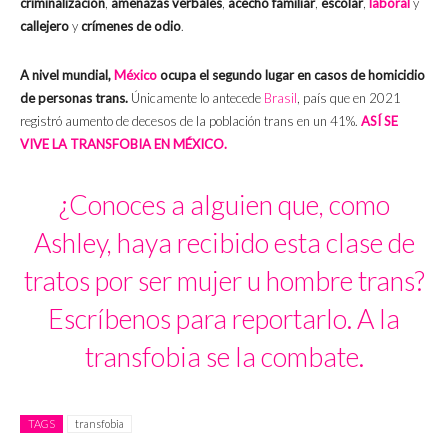
criminalización
,
amenazas verbales
,
acecho familiar
,
escolar
,
laboral
y
callejero
y
crímenes de odio
.
A nivel mundial,
México
ocupa el segundo lugar en casos de homicidio
de personas trans.
Únicamente lo antecede
Brasil
, país que en 2021
registró aumento de decesos de la población trans en un 41%.
ASÍ SE
VIVE LA TRANSFOBIA EN MÉXICO.
¿Conoces a alguien que, como
Ashley, haya recibido esta clase de
tratos por ser mujer u hombre trans?
Escríbenos para reportarlo. A la
transfobia se la combate.
TAGS
transfobia