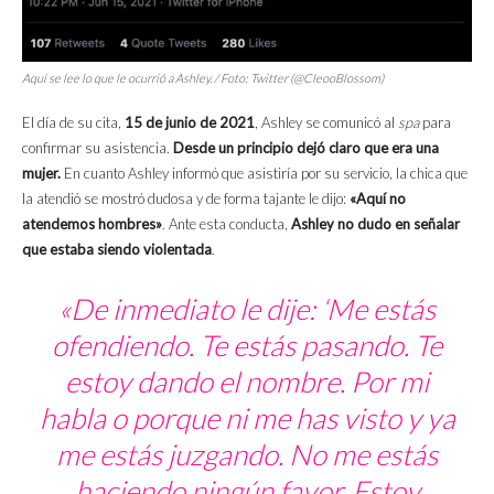
Aquí se lee lo que le ocurrió a Ashley. / Foto: Twitter (@CleooBlossom)
El día de su cita,
15 de junio de 2021
, Ashley se comunicó al
spa
para
confirmar su asistencia.
Desde un principio dejó claro que era una
mujer.
En cuanto Ashley informó que asistiría por su servicio, la chica que
la atendió se mostró dudosa y de forma tajante le dijo:
«Aquí no
atendemos hombres»
. Ante esta conducta,
Ashley no dudo en señalar
que estaba siendo violentada
.
«De inmediato le dije: ‘Me estás
ofendiendo. Te estás pasando. Te
estoy dando el nombre. Por mi
habla o porque ni me has visto y ya
me estás juzgando. No me estás
haciendo ningún favor. Estoy