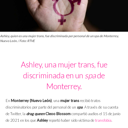
Ashley, quien es una mujer trans, fue discriminada por personal de un spa de Monterrey,
Nuevo León. / Foto: RTVE
Ashley, una mujer trans, fue
discriminada en un
spa
de
Monterrey.
En
Monterrey (Nuevo León)
, una
mujer trans
recibió tratos
discriminatorios por parte del personal de un
spa
. A través de su cuenta
de Twitter, la
drag queen
Cleoo Blossom
compartió audios el 15 de junio
de 2021 en los que
Ashley
reportó haber sido víctima de
transfobia
.