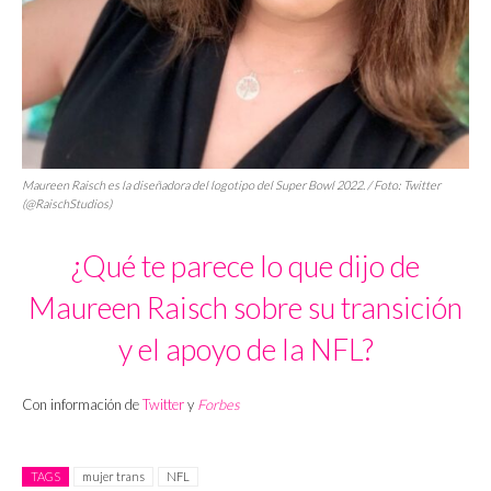
Maureen Raisch es la diseñadora del logotipo del Super Bowl 2022. / Foto: Twitter
(@RaischStudios)
¿Qué te parece lo que dijo de
Maureen Raisch sobre su transición
y el apoyo de la NFL?
Con información de
Twitter
y
Forbes
TAGS
mujer trans
NFL